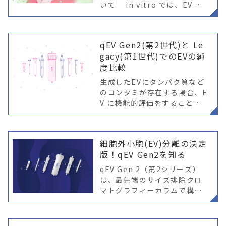
いて in vitro では、EV の
取り込みは、通常顕微鏡また
はフローサイトメトリーを使
用して測定され、ラベリング
qEV Gen2(第2世代)と Le
の種類として蛍光が選択され
gacy(第1世代)でのEVの純
度比較
生成したEVにタンパク質など
のコンタミが存在する場合、E
V に機能的評価をすることは
不可能です。同様に、バイオ
マーカーの開発(PurePath)や
探索的なオミクス解析の場
細胞外小胞(EV)分離の決定
合、汚染物質の存在によりシ
版！qEV Gen2を知る
グナ
qEV Gen 2（第2シリーズ）
は、最先端のサイズ排除クロ
マトグラフィーカラムで構成
されています。EV分離におけ
る効果を高めるために、細胞
外小胞 (EV) の分離用に特別