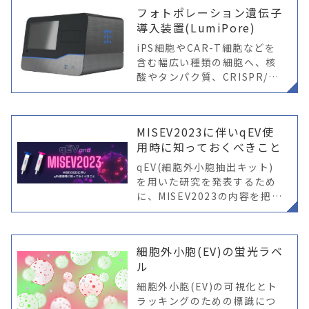
応用において有効で安全であ
フォトポレーション遺伝子
ることを保証するためには、
導入装置(LumiPore)
詳細な特性評価
iPS細胞やCAR-T細胞などを
含む幅広い種類の細胞へ、核
酸やタンパク質、CRISPR/Ca
s９RNPsなどの様々な物質を
導入することができます
MISEV2023に伴いqEV使
用時に知っておくべきこと
qEV(細胞外小胞抽出キット)
を用いた研究を発表するため
に、MISEV2023の内容を把握
する必要があります
細胞外小胞(EV)の蛍光ラベ
ル
細胞外小胞(EV)の可視化とト
ラッキングのための標識につ