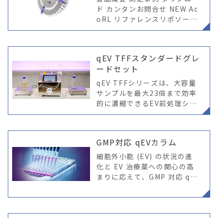
ド カンタンお問合せ NEW Ac
oRL リファレンスリポソーム
でナノ粒子検出を最適化 Aco
RL リファレンスリポソーム
は、細胞外小胞（EVs）やLN
qEV TFFスタンダードグレ
Pなどのナノ粒子解
ードセット
qEV TFFシリーズは、大容量
サンプルを最大23倍まで効率
的に濃縮できるEV前処理シス
テムです。
GMP対応 qEVカラム
細胞外小胞 (EV) の状況の進
化と EV 治療薬への関心の高
まりに応えて、GMP 対応 qEV
カラムが登場しました。（現
在、qEV2、qEV10、qEV10
0、それ以上(カスタム) カラ
ムのみご用