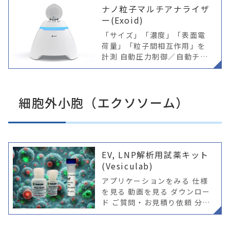
測可能
ナノ粒子マルチアナライザ
ー(Exoid)
「サイズ」「濃度」「表面電
荷量」「粒子間相互作用」を
計測 自動圧力制御／自動チュ
ーニングが高い再現性を実現
Nano から Exoid へ 自動制御
機能を搭載した、新しいTRP
細胞外小胞（エクソソーム）
S測定システム これまで
EV, LNP解析用試薬キット
(Vesiculab)
アプリケーションをみる 仕様
を見る 動画を見る ダウンロー
ド ご質問・お見積り依頼 分
離・精製 リファレンス 用途
推奨製品 特長 ラベルフリー・