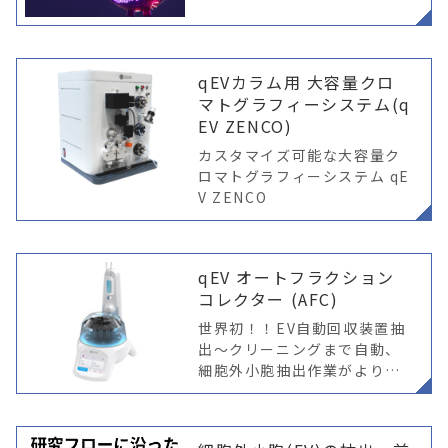
qEVカラム用 大容量クロ
マトグラフィーシステム(q
EV ZENCO)
カスタマイズ可能な大容量ク
ロマトグラフィーシステム qE
V ZENCO
qEV オートフラクション
コレクター (AFC)
世界初！！EV自動回収装置抽
出～クリーニングまで自動、
細胞外小胞抽出作業がより簡
単に！ ※ qE＜AFC V2＞ より
使いやすく、直感的なサンプ
ル分離が可能に AFC V2に