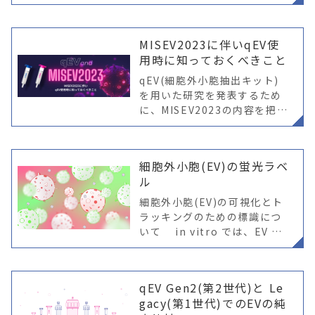
ームと高度なピペッティング
技術を活用し、qEVカラムを
用いた高スループットなEV分
MISEV2023に伴いqEV使
離を実現します。 コンパクト
用時に知っておくべきこと
qEV(細胞外小胞抽出キット)
を用いた研究を発表するため
に、MISEV2023の内容を把握
する必要があります
細胞外小胞(EV)の蛍光ラベ
ル
細胞外小胞(EV)の可視化とト
ラッキングのための標識につ
いて in vitro では、EV の
取り込みは、通常顕微鏡また
はフローサイトメトリーを使
用して測定され、ラベリング
qEV Gen2(第2世代)と Le
の種類として蛍光が選択され
gacy(第1世代)でのEVの純