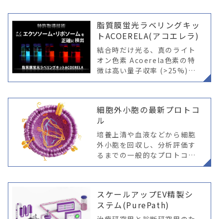
ry system：薬物送
脂質膜蛍光ラベリングキッ
トACOERELA(アコエレラ)
結合時だけ光る、真のライト
オン色素 Acoerela色素の特
徴は高い量子収率 (>25%)と
特異性にあります。蛍光色素
がターゲットに結合した場合
にのみ蛍光強度の大幅な増加
細胞外小胞の最新プロトコ
が観察され、その際に色素
ル
培養上清や血液などから細胞
外小胞を回収し、分析評価す
るまでの一般的なプロトコル
をはじめ、現状実施されてい
る様々な生体液からEVを回収
する方法やその保管までの事
スケールアップEV精製シ
例をご紹介。
ステム(PurePath)