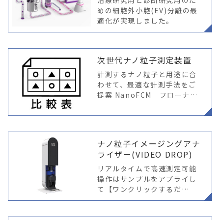
治療研究用と診断研究用のた
めの細胞外小胞(EV)分離の最
適化が実現しました。
次世代ナノ粒子測定装置
計測するナノ粒子と用途に合
わせて、最適な計測手法をご
提案 NanoFCM フローナノ
アナライザー 「次世代」粒子
計測装置登場！ “ナノフロー
サイトメトリー評価”を実現1
00nm
ナノ粒子イメージングアナ
ライザー(VIDEO DROP)
リアルタイムで高速測定可能
操作はサンプルをアプライし
て【ワンクリックするだ
け！】ナノ粒子のサイズ分布
と濃度を簡便にかつ迅速に計