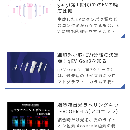
gacy(第1世代)でのEVの純
度比較
生成したEVにタンパク質など
のコンタミが存在する場合、E
V に機能的評価をすることは
不可能です。同様に、バイオ
マーカーの開発(PurePath)や
探索的なオミクス解析の場
細胞外小胞(EV)分離の決定
合、汚染物質の存在によりシ
版！qEV Gen2を知る
グナ
qEV Gen 2（第2シリーズ）
は、最先端のサイズ排除クロ
マトグラフィーカラムで構成
されています。EV分離におけ
る効果を高めるために、細胞
外小胞 (EV) の分離用に特別
脂質膜蛍光ラベリングキッ
開発された次世代高性能樹脂
トACOERELA(アコエレラ)
で
結合時だけ光る、真のライト
オン色素 Acoerela色素の特