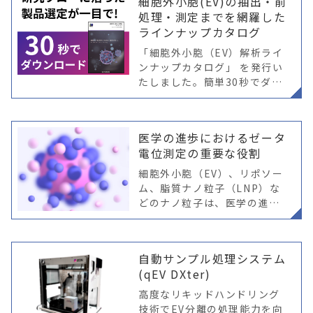
細胞外小胞(EV)の抽出・前
は、チップセット、アルゴリ
処理・測定までを網羅した
ラインナップカタログ
「細胞外小胞（EV）解析ライ
ンナップカタログ」 を発行い
たしました。簡単30秒でダウ
ンロードができます。是非ダ
ウンロードください。
医学の進歩におけるゼータ
電位測定の重要な役割
細胞外小胞（EV）、リポソー
ム、脂質ナノ粒子（LNP）な
どのナノ粒子は、医学の進展
に大きな可能性を秘めていま
す。これらのナノ粒子が医療
応用において有効で安全であ
自動サンプル処理システム
ることを保証するためには、
(qEV DXter)
詳細な特性評価
高度なリキッドハンドリング
技術でEV分離の処理能力を向