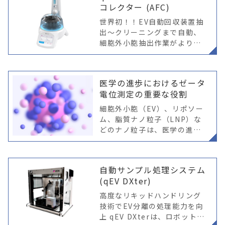
コレクター (AFC)
世界初！！EV自動回収装置抽
出～クリーニングまで自動、
細胞外小胞抽出作業がより簡
単に！ ※ qE＜AFC V2＞ より
使いやすく、直感的なサンプ
ル分離が可能に AFC V2に
医学の進歩におけるゼータ
は、チップセット、アルゴリ
電位測定の重要な役割
細胞外小胞（EV）、リポソー
ム、脂質ナノ粒子（LNP）な
どのナノ粒子は、医学の進展
に大きな可能性を秘めていま
す。これらのナノ粒子が医療
応用において有効で安全であ
自動サンプル処理システム
ることを保証するためには、
(qEV DXter)
詳細な特性評価
高度なリキッドハンドリング
技術でEV分離の処理能力を向
上 qEV DXterは、ロボットア