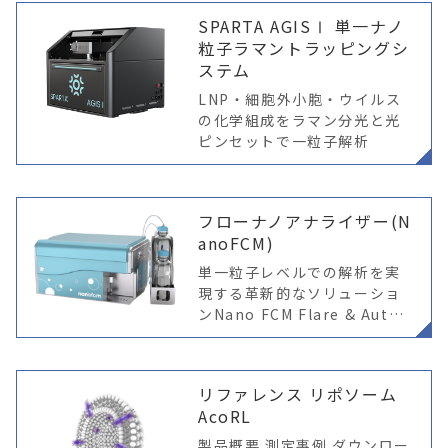
物性評価 VRef-Naive 自然な
SPARTA AGISⅠ 単一ナノ
EV物性、非蛍光
粒子ラマントラッピングシ
ステム
LNP・細胞外小胞・ウイルス
の化学組成をラマン分光と光
ピンセットで一粒子解析
フローナノアナライザー(N
anoFCM)
単一粒子レベルでの解析を実
現する革新的なソリューショ
ンNano FCM Flare & Auto2
0 新登場 単一粒子レベルでの
解析を実現する革新的なソリ
ューション NanoFCM Flare
リファレンス リポソーム
AcoRL
製品概要 測定事例 ダウンロー