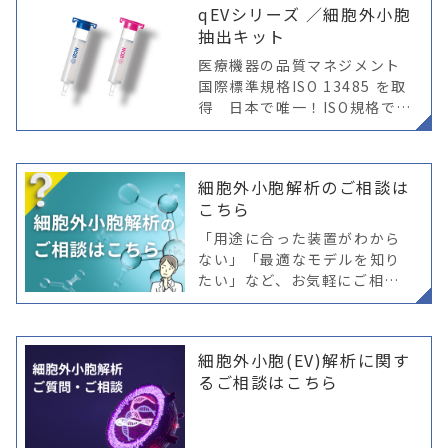
qEVシリーズ ／細胞外小胞
抽出キット
医療機器の品質マネジメント
国際標準規格ISO 13485 を取
得 日本で唯一！ISO規格で保
証された細胞外小胞抽出キッ
ト ※ qEV、AFCは基礎的研究
目的で使用願います。臨床、
細胞外小胞解析のご相談は
医療行為には使用できま
こちら
「用途に合った装置がわから
ない」「最適なモデルを知り
たい」など、お気軽にご相談
ください。専門スタッフが丁
寧に対応いたします。
細胞外小胞(EV)解析に関す
るご相談はこちら