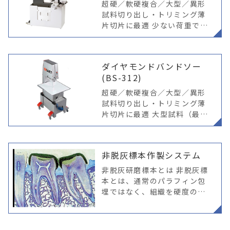
超硬／軟硬複合／大型／異形
試料切り出し・トリミング薄
片切片に最適 少ない荷重で試
料へダメージを与えない、独
自のCP法を採用 CP（コンタ
クトポイント）法による切断
ダイヤモンドバンドソー
試料をカッティングバンドに
(BS-312)
対して、±
超硬／軟硬複合／大型／異形
試料切り出し・トリミング薄
片切片に最適 大型試料（最大
幅350㎜）を手切りでも短時
間で安定切断 カッティングバ
ンド 鋸刃ではなく、ダイヤモ
非脱灰標本作製システム
ンド粒子が電着されたフラッ
トな刃先の
非脱灰研磨標本とは 非脱灰標
本とは、通常のパラフィン包
埋ではなく、組織を硬度のあ
る樹脂に浸透させて、数十μm
の厚さまで切断と研磨を行い
作成した標本です。 硬組織に