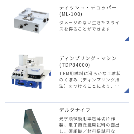
含まれるカルシウムやミネラ
ティッシュ・チョッパー
ル成分を取り
(ML-100)
ダメージのない生きたスライ
スを得ることができます
ディンプリング・マシン
(TDP84000)
TEM用試料に滑らかな半球状
のくぼみ（ディンプリング技
法）をつけることにより、イ
オンシニング時間の短縮がで
きます。 ホイールの種類はダ
イヤモンド、ステンレス、真
デルタナイフ
鍮、フェルト等でサイズも揃
っており、用途
光学顕微鏡用準超薄切片作
製、電子顕微鏡用試料の面出
し、硬組織／材料系試料など