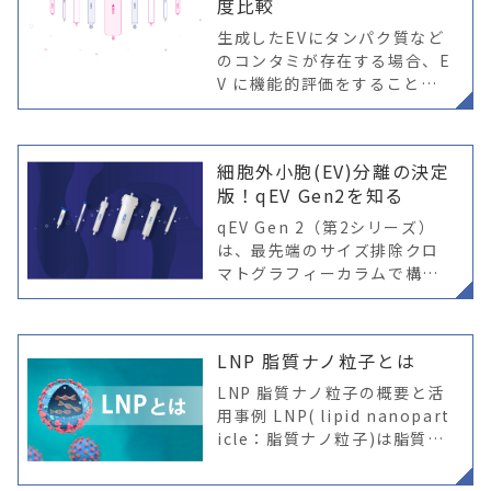
度比較
生成したEVにタンパク質など
のコンタミが存在する場合、E
V に機能的評価をすることは
不可能です。同様に、バイオ
マーカーの開発(PurePath)や
探索的なオミクス解析の場
細胞外小胞(EV)分離の決定
合、汚染物質の存在によりシ
版！qEV Gen2を知る
グナ
qEV Gen 2（第2シリーズ）
は、最先端のサイズ排除クロ
マトグラフィーカラムで構成
されています。EV分離におけ
る効果を高めるために、細胞
外小胞 (EV) の分離用に特別
LNP 脂質ナノ粒子とは
開発された次世代高性能樹脂
で
LNP 脂質ナノ粒子の概要と活
用事例 LNP( lipid nanopart
icle：脂質ナノ粒子)は脂質を
主成分とするナノサイズの粒
子であり、DDS(drug delive