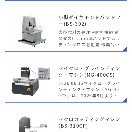
小型ダイヤモンドバンドソ
ー(BS-302)
大型試料の処理時間を短縮 新
開発の0.2mm厚バンドでカッ
ティングロスを削減 作業台の
高さに適した卓上モデル カッ
ティングガイドで正確に切り
出し 切断屑除去の為の専用ク
マイクロ・グラインディン
リーニングガン（※オプショ
グ・マシン(MG-400CS)
ン）
2026.06.15マイクロ・グライ
ンディング・マシン（MG-40
0CS）は、2026年9月より新
モデルへ切り替え予定です。
現行モデルの販売につきまし
ては、在庫状況により終了と
マクロカッティングマシン
なる場合があります。 平
(BS-310CP)