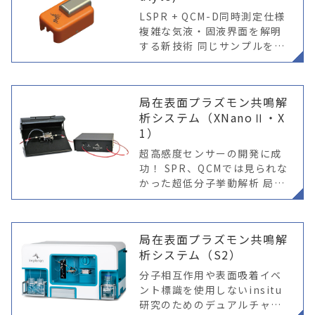
LSPR + QCM-D同時測定仕様
複雑な気液・固液界面を解明
する新技術 同じサンプルをQC
M-D＋LSPRで計測・解析する
ことで、複雑な表面や薄膜プ
ロセスを解明で きます。同じ
局在表面プラズモン共鳴解
基材に吸着するサンプル
析システム（XNanoⅡ・X
1）
超高感度センサーの開発に成
功！ SPR、QCMでは見られな
かった超低分子挙動解析 局在
表面プラズモン共鳴（LSPR）
を応用した、ナノサイズマテ
リアルの新しい解析アプロー
局在表面プラズモン共鳴解
チ SPRは金属表面における
析システム（S2）
自
分子相互作用や表面吸着イベ
ント標識を使用しないinsitu
研究のためのデュアルチャン