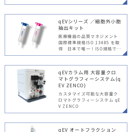
在、qEV2、qEV10、qEV10
0、それ以上(カスタム) カラ
ムのみご用
qEVシリーズ ／細胞外小胞
抽出キット
医療機器の品質マネジメント
国際標準規格ISO 13485 を取
得 日本で唯一！ISO規格で保
証された細胞外小胞抽出キッ
ト ※ qEV、AFCは基礎的研究
目的で使用願います。臨床、
qEVカラム用 大容量クロ
医療行為には使用できま
マトグラフィーシステム(q
EV ZENCO)
カスタマイズ可能な大容量ク
ロマトグラフィーシステム qE
V ZENCO
qEV オートフラクション