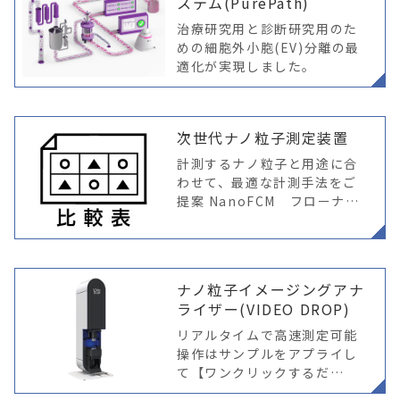
ステム(PurePath)
治療研究用と診断研究用のた
めの細胞外小胞(EV)分離の最
適化が実現しました。
次世代ナノ粒子測定装置
計測するナノ粒子と用途に合
わせて、最適な計測手法をご
提案 NanoFCM フローナノ
アナライザー 「次世代」粒子
計測装置登場！ “ナノフロー
サイトメトリー評価”を実現1
00nm
ナノ粒子イメージングアナ
ライザー(VIDEO DROP)
リアルタイムで高速測定可能
操作はサンプルをアプライし
て【ワンクリックするだ
け！】ナノ粒子のサイズ分布