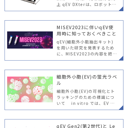
上 qEV DXterは、ロボットア
ームと高度なピペッティング
技術を活用し、qEVカラムを
用いた高スループットなEV分
MISEV2023に伴いqEV使
離を実現します。 コンパクト
用時に知っておくべきこと
qEV(細胞外小胞抽出キット)
を用いた研究を発表するため
に、MISEV2023の内容を把握
する必要があります
細胞外小胞(EV)の蛍光ラベ
ル
細胞外小胞(EV)の可視化とト
ラッキングのための標識につ
いて in vitro では、EV の
取り込みは、通常顕微鏡また
はフローサイトメトリーを使
用して測定され、ラベリング
qEV Gen2(第2世代)と Le
の種類として蛍光が選択され