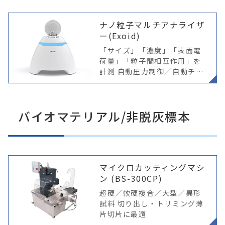
と濃度を簡便にかつ迅速に計
測可能
ナノ粒子マルチアナライザ
ー(Exoid)
「サイズ」「濃度」「表面電
荷量」「粒子間相互作用」を
計測 自動圧力制御／自動チュ
ーニングが高い再現性を実現
Nano から Exoid へ 自動制御
機能を搭載した、新しいTRP
バイオマテリアル/非脱灰標本
S測定システム これまで
マイクロカッティングマシ
ン (BS-300CP)
超硬／軟硬複合／大型／異形
試料 切り出し・トリミング薄
片切片に最適