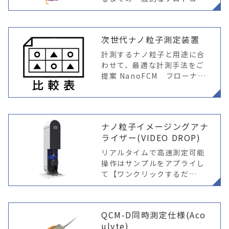
をはじめ、現状実施されてい
る様々な生体液からEVを回収
する方法やその保管までの事
次世代ナノ粒子測定装置
例をご紹介。
計測するナノ粒子と用途に合
わせて、最適な計測手法をご
提案 NanoFCM フローナノ
アナライザー 「次世代」粒子
計測装置登場！ “ナノフロー
サイトメトリー評価”を実現1
00nm
ナノ粒子イメージングアナ
ライザー(VIDEO DROP)
リアルタイムで高速測定可能
操作はサンプルをアプライし
て【ワンクリックするだ
け！】ナノ粒子のサイズ分布
と濃度を簡便にかつ迅速に計
測可能
QCM-D同時測定仕様(Aco
ulyte)