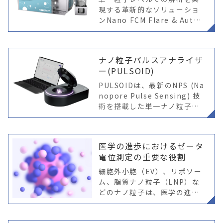
現する革新的なソリューショ
ンNano FCM Flare & Auto2
0 新登場 単一粒子レベルでの
解析を実現する革新的なソリ
ューション NanoFCM Flare
ナノ粒子パルスアナライザ
ー(PULSOID)
PULSOIDは、最新のNPS (Na
nopore Pulse Sensing) 技
術を搭載した単一ナノ粒子測
定装置です。
医学の進歩におけるゼータ
電位測定の重要な役割
細胞外小胞（EV）、リポソー
ム、脂質ナノ粒子（LNP）な
どのナノ粒子は、医学の進展
に大きな可能性を秘めていま
す。これらのナノ粒子が医療