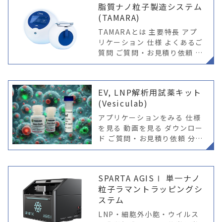
脂質ナノ粒子製造システム
(TAMARA)
TAMARAとは 主要特長 アプ
リケーション 仕様 よくあるご
質問 ご質問・お見積り依頼 製
品概要 TAMARAとは？ TAMA
RAは、脂質ナノ粒子（RNA-L
NP）をはじめとするナノ粒子
EV, LNP解析用試薬キット
製剤化のため
(Vesiculab)
アプリケーションをみる 仕様
を見る 動画を見る ダウンロー
ド ご質問・お見積り依頼 分
離・精製 リファレンス 用途
推奨製品 特長 ラベルフリー・
物性評価 VRef-Naive 自然な
SPARTA AGISⅠ 単一ナノ
EV物性、非蛍光
粒子ラマントラッピングシ
ステム
LNP・細胞外小胞・ウイルス