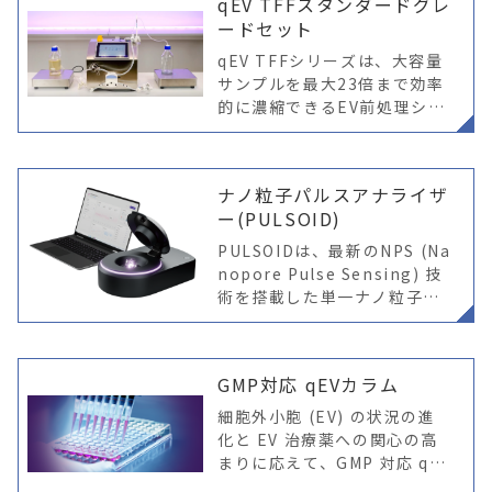
qEV TFFスタンダードグレ
Pなどのナノ粒子解
ードセット
qEV TFFシリーズは、大容量
サンプルを最大23倍まで効率
的に濃縮できるEV前処理シス
テムです。
ナノ粒子パルスアナライザ
ー(PULSOID)
PULSOIDは、最新のNPS (Na
nopore Pulse Sensing) 技
術を搭載した単一ナノ粒子測
定装置です。
GMP対応 qEVカラム
細胞外小胞 (EV) の状況の進
化と EV 治療薬への関心の高
まりに応えて、GMP 対応 qEV
カラムが登場しました。（現