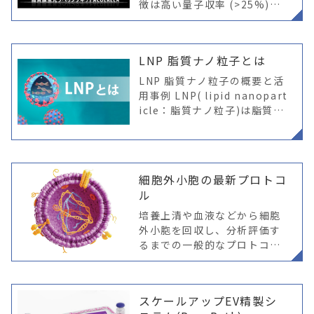
徴は高い量子収率 (>25%)と
特異性にあります。蛍光色素
がターゲットに結合した場合
にのみ蛍光強度の大幅な増加
LNP 脂質ナノ粒子とは
が観察され、その際に色素
LNP 脂質ナノ粒子の概要と活
用事例 LNP( lipid nanopart
icle：脂質ナノ粒子)は脂質を
主成分とするナノサイズの粒
子であり、DDS(drug delive
ry system：薬物送
細胞外小胞の最新プロトコ
ル
培養上清や血液などから細胞
外小胞を回収し、分析評価す
るまでの一般的なプロトコル
をはじめ、現状実施されてい
る様々な生体液からEVを回収
する方法やその保管までの事
スケールアップEV精製シ
例をご紹介。