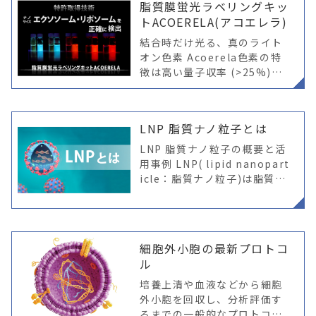
脂質膜蛍光ラベリングキッ
開発された次世代高性能樹脂
トACOERELA(アコエレラ)
で
結合時だけ光る、真のライト
オン色素 Acoerela色素の特
徴は高い量子収率 (>25%)と
特異性にあります。蛍光色素
がターゲットに結合した場合
にのみ蛍光強度の大幅な増加
LNP 脂質ナノ粒子とは
が観察され、その際に色素
LNP 脂質ナノ粒子の概要と活
用事例 LNP( lipid nanopart
icle：脂質ナノ粒子)は脂質を
主成分とするナノサイズの粒
子であり、DDS(drug delive
ry system：薬物送
細胞外小胞の最新プロトコ
ル
培養上清や血液などから細胞
外小胞を回収し、分析評価す
るまでの一般的なプロトコル