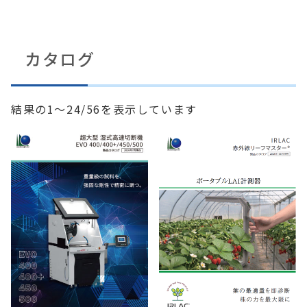
カタログ
新
結果の1～24/56を表示しています
し
い
順