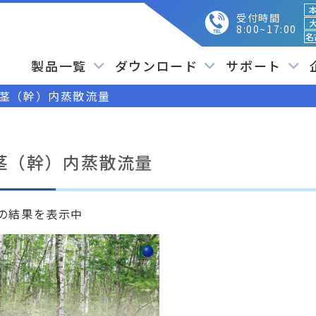
本
受付時間
大
8:00~17:00
名
製品一覧
ダウンロード
サポート
茎（幹）内蒸散流量
茎（幹）内蒸散流量
件の結果を表示中