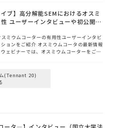
イブ】高分解能SEMにおけるオスミ
性 ユーザーインタビューや初公開ア
ウェビナー(7/6 水曜＜ 第三回＞
オスミウムコーターの有用性ユーザーインタビ
ションをご紹介 オスミウムコータの最新情報
のウェビナーでは、オスミウムコーターをご使
ennant 20)
る
ムコータ―】インタビュー（国立大学法