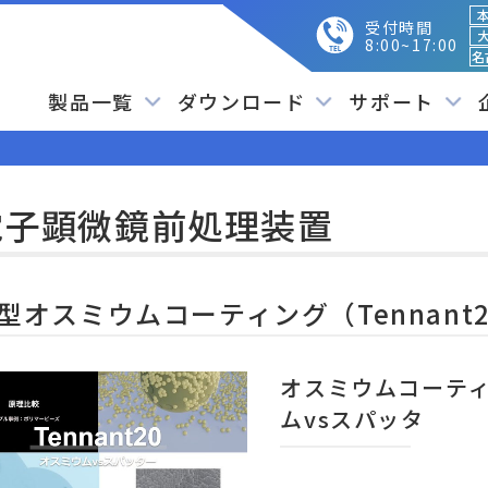
本
受付時間
大
8:00~17:00
名
製品一覧
ダウンロード
サポート
電子顕微鏡前処理装置
型オスミウムコーティング（Tennant
オスミウムコーティン
ムvsスパッタ