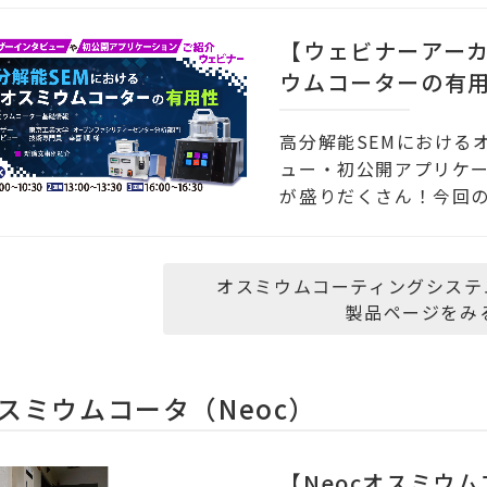
【ウェビナーアーカ
ウムコーターの有用
プリケーションご紹介
高分解能SEMにおける
16：00～16：30)
ュー・初公開アプリケー
が盛りだくさん！今回
用いただい
オスミウムコーティングシステム(T
製品ページをみ
スミウムコータ（Neoc）
【Neocオスミウ