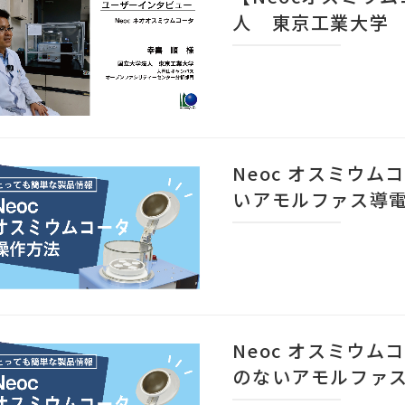
人 東京工業大学
リティーセンター分
Neoc オスミウ
いアモルファス導
Neoc オスミウ
のないアモルファ