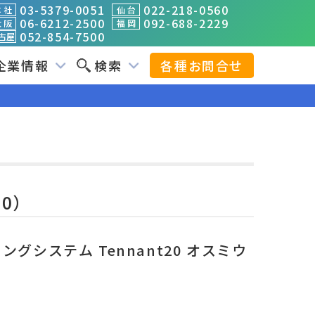
03-5379-0051
022-218-0560
 社
仙 台
06-6212-2500
092-688-2229
 阪
福 岡
052-854-7500
古屋
企業情報
検索
各種お問合せ
20）
グシステム Tennant20 オスミウ