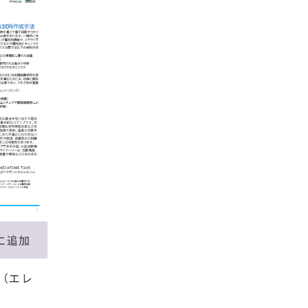
に追加
（エレ