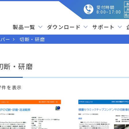
本
受付時間
大
8:00~17:00
名
製品一覧
ダウンロード
サポート
ーパー
切断・研磨
切断・研磨
新
7件を表示
し
い
順