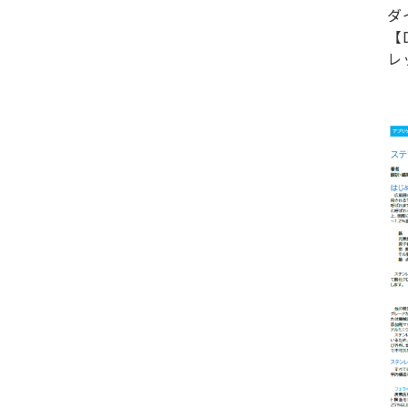
ダ
【
レ