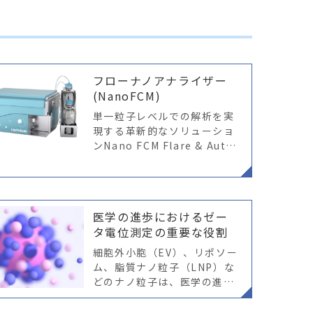
フローナノアナライザー
(NanoFCM)
単一粒子レベルでの解析を実
現する革新的なソリューショ
ンNano FCM Flare & Auto
20 新登場 単一粒子レベルで
の解析を実現する革新的なソ
リューション NanoFCM Fla
re
医学の進歩におけるゼー
タ電位測定の重要な役割
細胞外小胞（EV）、リポソー
ム、脂質ナノ粒子（LNP）な
どのナノ粒子は、医学の進展
に大きな可能性を秘めていま
す。これらのナノ粒子が医療