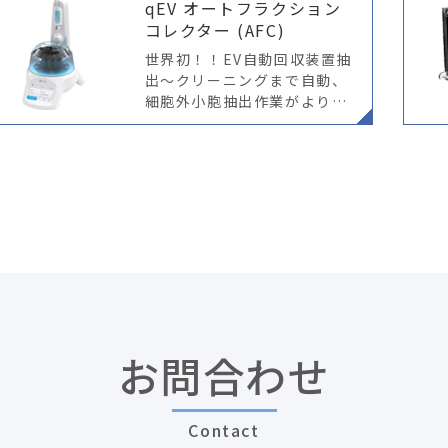
qEV オートフラクション
ま
コレクター (AFC)
世界初！！EV自動回収装置抽
出～クリーニングまで自動、
細胞外小胞抽出作業がより簡
単に！ ※ qE＜AFC V2＞ よ
り使いやすく、直感的なサン
プル分離が可能に AFC V2に
は、チップセット、アルゴリ
お問合わせ
Contact