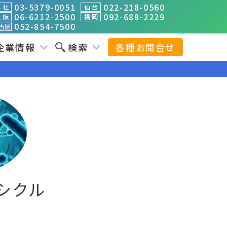
03-5379-0051
022-218-0560
 社
仙 台
06-6212-2500
092-688-2229
 阪
福 岡
052-854-7500
古屋
企業情報
検索
各種お問合せ
シクル