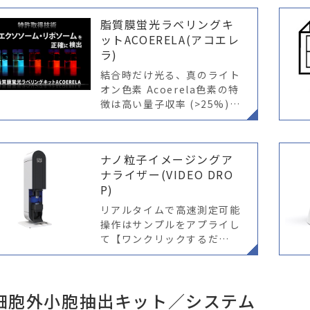
脂質膜蛍光ラベリングキ
ットACOERELA(アコエレ
ラ)
結合時だけ光る、真のライト
オン色素 Acoerela色素の特
徴は高い量子収率 (>25%)と
特異性にあります。蛍光色素
がターゲットに結合した場合
にのみ蛍光強度の大幅な増加
ナノ粒子イメージングア
が観察され、その際に色素
ナライザー(VIDEO DRO
P)
リアルタイムで高速測定可能
操作はサンプルをアプライし
て【ワンクリックするだ
け！】ナノ粒子のサイズ分布
と濃度を簡便にかつ迅速に計
測可能
細胞外小胞抽出キット／システム