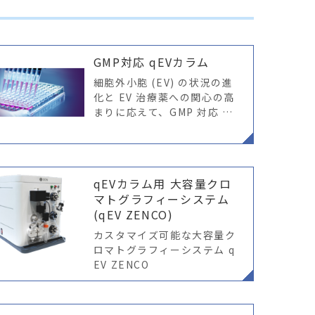
GMP対応 qEVカラム
細胞外小胞 (EV) の状況の進
化と EV 治療薬への関心の高
まりに応えて、GMP 対応 qE
V カラムが登場しました。
（現在、qEV2、qEV10、qE
V100、それ以上(カスタム)
カラムのみご用
qEVカラム用 大容量クロ
マトグラフィーシステム
(qEV ZENCO)
カスタマイズ可能な大容量ク
ロマトグラフィーシステム q
EV ZENCO