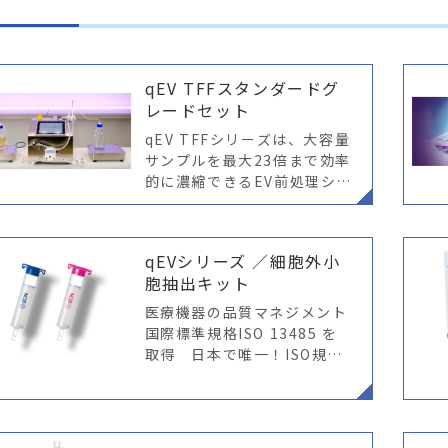
qEV TFFスタンダードグ
レードセット
qEV TFFシリーズは、大容量
サンプルを最大23倍まで効率
的に濃縮できるEV前処理シス
テムです。
qEVシリーズ ／細胞外小
胞抽出キット
医療機器の品質マネジメント
国際標準規格ISO 13485 を
取得 日本で唯一！ISO規格
で保証された細胞外小胞抽出
キット ※ qEV、AFCは基礎
的研究目的で使用願います。
臨床、医療行為には使用でき