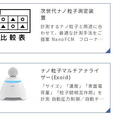
応用において有効で安全であ
次世代ナノ粒子測定装
ることを保証するためには、
置
詳細な特性評価
計測するナノ粒子と用途に合
わせて、最適な計測手法をご
提案 NanoFCM フローナノ
アナライザー 「次世代」粒子
計測装置登場！ “ナノフロー
サイトメトリー評価”を実現1
00nm
ナノ粒子マルチアナライ
ザー(Exoid)
「サイズ」「濃度」「表面電
荷量」「粒子間相互作用」を
計測 自動圧力制御／自動チュ
ーニングが高い再現性を実現
Nano から Exoid へ 自動制
御機能を搭載した、新しいT
RPS測定システム これまで