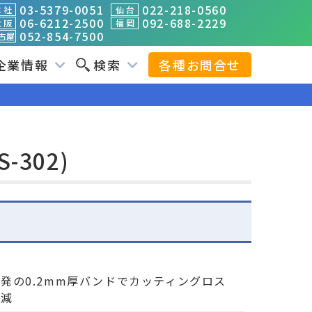
03-5379-0051
022-218-0560
 社
仙 台
06-6212-2500
092-688-2229
 阪
福 岡
052-854-7500
古屋
企業情報
検索
各種お問合せ
302)
発の0.2mm厚バンドでカッティングロス
削減