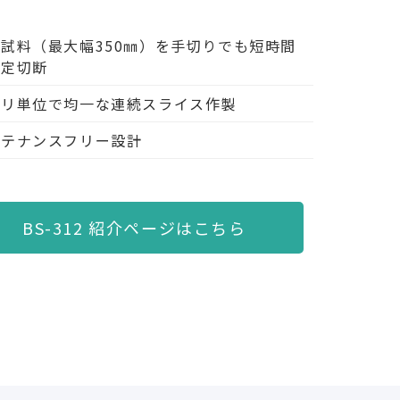
試料（最大幅350㎜）を手切りでも短時間
安定切断
ミリ単位で均一な連続スライス作製
ンテナンスフリー設計
BS-312 紹介ページはこちら