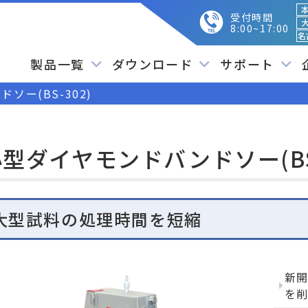
本
受付時間
大
8:00~17:00
名
製品一覧
ダウンロード
サポート
ソー(BS-302)
型ダイヤモンドバンドソー(BS-
大型試料の処理時間を短縮
新開
を