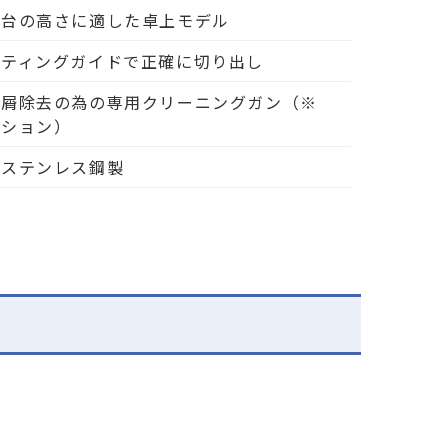
業台の高さに適した卓上モデル
ッティングガイドで正確に切り出し
断屑除去の為の専用クリーニングガン（※
プション）
級ステンレス鋼製