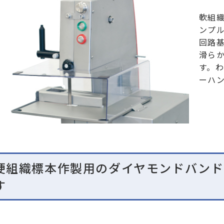
軟組
ンプル
回路
滑ら
す。わ
ーハ
硬組織標本作製用のダイヤモンドバンドソ
す