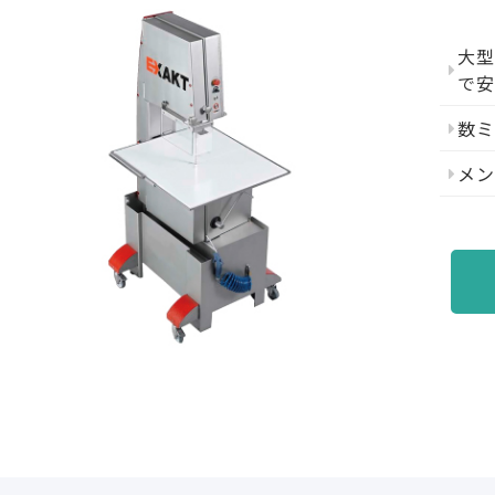
大型
で
数
メ