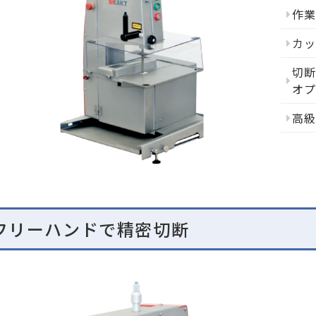
作
カ
切
オ
高
フリーハンドで精密切断