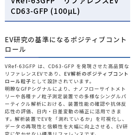
VRef-63GFP リファレンスEV
CD63-GFP (100µL)
EV研究の基準になるポジティブコント
ロール
VRef‑63GFP は、CD63‑GFP を発現させた高品質な
リファレンスEVであり、
EV解析のポジティブコント
ロール粒子
として設計されています。
明瞭なGFPシグナルにより、ナノフローサイトメト
リーや各種ナノ粒子測定装置での多様なシングルパ
ーティクル解析における、装置性能の確認や抗体反
応性の評価、日内・日差変動の補正に活用できま
す。解析装置でEVを「測れているか」を可視化し、
データの再現性と信頼性を大幅に向上させる、EV研
究に欠かせない標準リファレンスです。