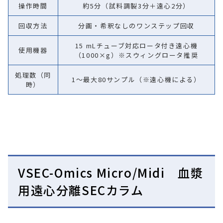
操作時間
約5分（試料調製3分＋遠心2分）
回収方法
分画・希釈なしのワンステップ回収
15 mLチューブ対応ロータ付き遠心機
使用機器
（1000×g）※スウィングロータ推奨
処理数（同
1～最大80サンプル（※遠心機による）
時）
VSEC-Omics Micro/Midi 血漿
用遠心分離SECカラム