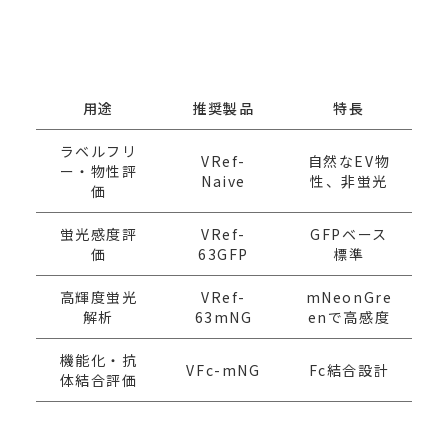
用途
推奨製品
特長
ラベルフリ
VRef-
自然なEV物
ー・物性評
Naive
性、非蛍光
価
蛍光感度評
VRef-
GFPベース
価
63GFP
標準
高輝度蛍光
VRef-
mNeonGre
解析
63mNG
enで高感度
機能化・抗
VFc-mNG
Fc結合設計
体結合評価