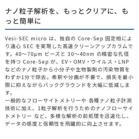
ナノ粒子解析を、もっとクリアに、も
っと簡単に
Vesi‑SEC micro は、独自の Core‑Sep 固定相によ
り遠心 SEC を実現した高速クリーンアップカラムで
す。40〜70µm ビーズと 30〜40nm の精密な孔径
を持つ Core‑Sep が、EV・OMV・ウイルス・LNP
などのナノ粒子から小分子や生物製剤の汚染物質を
わずか1分で除去。希釈や分画が不要で、損失を最小
限に抑えながらバックグラウンドを大幅に低減しま
す。
一般的なフローサイトメトリーや 各種ナノ粒子計測
技術に加え、1粒子解析を行うためのナノフローサイ
トメトリー など、多様な解析の前処理を迅速化し、
データの感度と信頼性を飛躍的に向上させます。