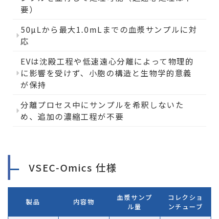
要）
50µLから最大1.0mLまでの血漿サンプルに対
応
EVは沈殿工程や低速遠心分離によって物理的
に影響を受けず、小胞の構造と生物学的意義
が保持
分離プロセス中にサンプルを希釈しないた
め、追加の濃縮工程が不要
VSEC-Omics 仕様
血漿サンプ
コレクショ
製品
内容物
ル量
ンチューブ