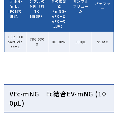
（mNG+
ンプルの
合の推定
サンプル
バッファ
/mL、
MFI（FI
値
ボリュー
ー
IFCMで
TC
（mNG+
ム
測定）
MESF）
APC+と
APC+の
比率）
1.32 E10
786.630
particle
88.90%
100µL
VSafe
9
s/mL
VFc-mNG Fc結合EV-mNG (10
0µL)