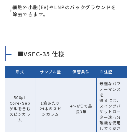
細胞外小胞(EV)やLNPの
バックグラウンドを
除去
できます。
■VSEC-35 仕様
形式
サンプル量
保管条件
※注記
最適なパフ
ォーマンス
を
500µL
得るには、
Core-Sep
1箱あたり
4～6℃で最
スイングバ
ゲルを含む
24本のスピ
長3年
ケットロー
スピンカラ
ンカラム
ター遠心分
ム
離機を使用
してくださ