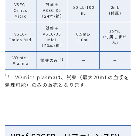
VSEC-
試薬＋
50 µL-100
2mL
Omics
VSEC-35
µL
(付属)
Micro
（24本/箱）
試薬＋
15mL
VSEC-
VSEC-35
0.5mL-
(付属しませ
Omics Midi
Midi
1.0mL
ん)
（20本/箱）
VOmics
*1
試薬のみ
－
－
Plasma
*1
VOmics plasmaは、試薬（最大20mLの血漿を
処理可能）のみの販売となります。