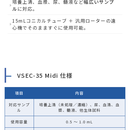
培養上清、血漿、尿、髄液など
幅広いサンプ
ル
に対応。
15mLコニカルチューブ ＋ 汎用ローターの遠
心機でそのまますぐに使用可能。
VSEC-35 Midi 仕様
項目
内容
対応サンプ
培養上清（未処理／濃縮）、尿、血清、血
ル
漿、髄液、他生体試料
使用容量
0.5 ～ 1.0 mL