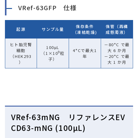
VRef-63GFP 仕様
保存条件
保管（再構
起源
サンプル量
（凍結乾燥)
成懸濁液）
ヒト胎児腎
－80°C で最
100µL
細胞
4°Cで最大1
大 6 か月
9
（1×10
粒
（HEK293
年
－20°C で最
子）
）
大 1 か月
VRef-63mNG リファレンスEV
CD63-mNG (100µL)