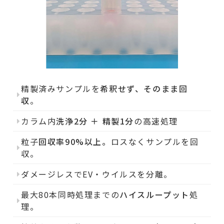
精製済みサンプルを
希釈せず、そのまま回
収
。
カラム内
洗浄2分 ＋ 精製1分
の高速処理
粒子
回収率90%以上。
ロスなくサンプルを回
収。
ダメージレスでEV・ウイルスを分離。
最大80本同時処理までの
ハイスループット
処
理。