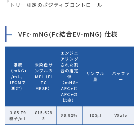
トリー測定のポジティブコントロール
VFc-mNG(Fc結合EV-mNG) 仕様
エンジニ
アリング
濃度
未染色サ
された割
（mNG+
ンプルの
合の推定
サンプル
バッファ
/mL、
MFI（FI
値
量
ー
IFCMで
TC
（mNG+
測定）
MESF）
APC+と
APC+の
比率）
3.85 E9
815.628
88.90%
100µL
VSafe
粒子/mL
5