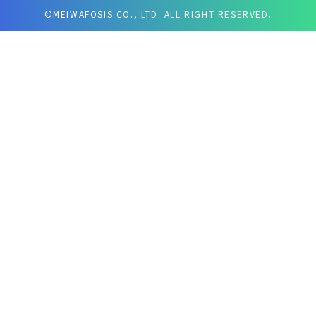
©MEIWAFOSIS CO., LTD. ALL RIGHT RESERVED.