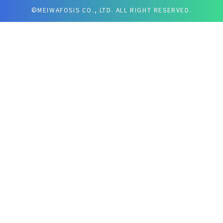
©MEIWAFOSIS CO., LTD. ALL RIGHT RESERVED.