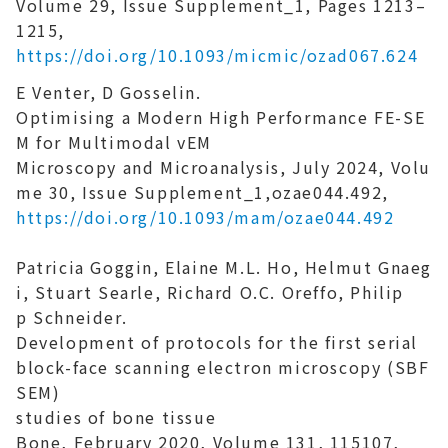
Volume 29, Issue Supplement_1, Pages 1213–
1215,
https://doi.org/10.1093/micmic/ozad067.624
E Venter, D Gosselin.
Optimising a Modern High Performance FE-SE
M for Multimodal vEM
Microscopy and Microanalysis,
July 2024, Volu
me 30, Issue Supplement_1,ozae044.492,
http
s://doi.org/10.1093/mam/ozae044.492
Patricia Goggin, Elaine M.L. Ho, Helmut Gnaeg
i, Stuart Searle, Richard O.C. Oreffo, Philip
p Schneider.
Development of protocols for the first serial
block-face scanning electron microscopy (SBF
SEM)
studies of bone tissue
Bone,
February 2020, Volume 131, 115107,