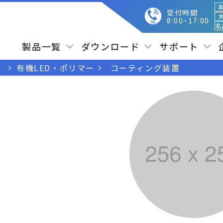
本
受付時間
大
8:00~17:00
名
製品一覧
ダウンロード
サポート
ス
有機LED・ポリマー
コーティング装置