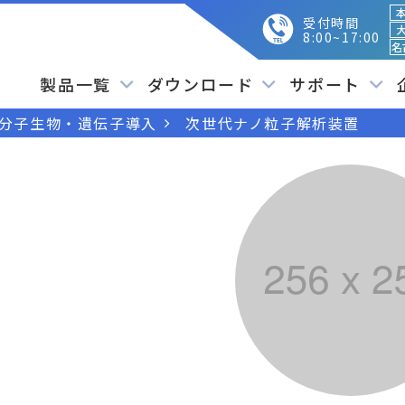
本
受付時間
大
8:00~17:00
名
製品一覧
ダウンロード
サポート
分子生物・遺伝子導入
次世代ナノ粒子解析装置