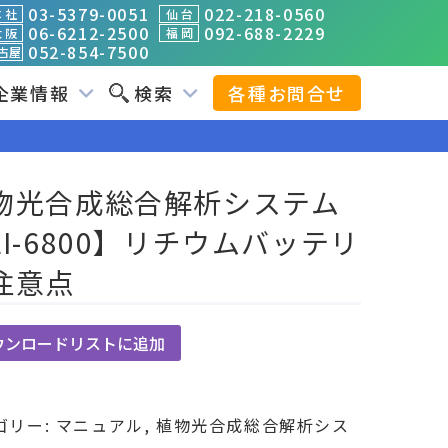
03-5379-0051
022-218-0560
 社
仙 台
06-6212-2500
092-688-2229
 阪
福 岡
052-854-7500
古屋
企業情報
検索
各種お問合せ
物光合成総合解析システム
LI-6800】リチウムバッテリ
注意点
ウンロードリストに追加
ゴリー:
マニュアル
,
植物光合成総合解析シス