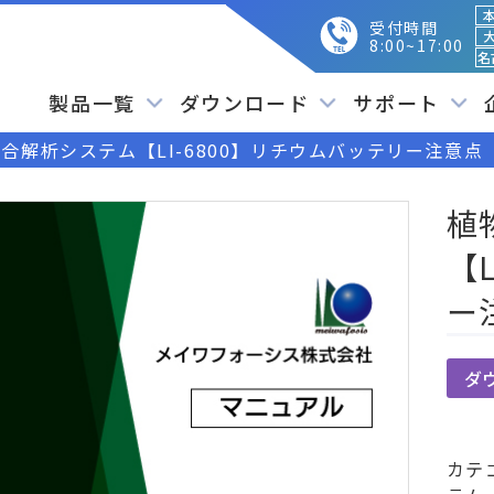
本
受付時間
大
8:00~17:00
名
製品一覧
ダウンロード
サポート
合解析システム【LI-6800】リチウムバッテリー注意点
植
【
ー
ダ
カテ