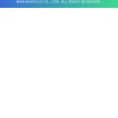
©MEIWAFOSIS CO., LTD. ALL RIGHT RESERVED.