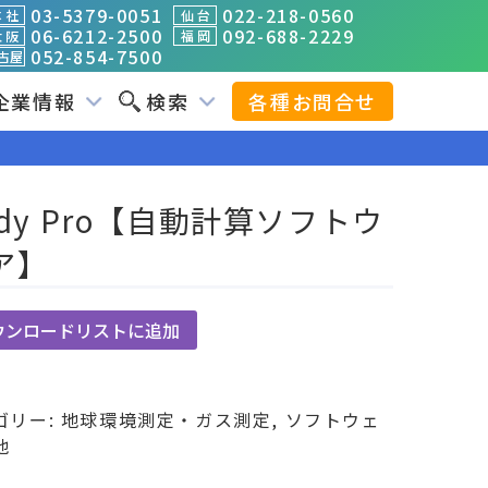
03-5379-0051
022-218-0560
 社
仙 台
06-6212-2500
092-688-2229
 阪
福 岡
052-854-7500
古屋
企業情報
検索
各種お問合せ
ddy Pro【自動計算ソフトウ
ア】
ウンロードリストに追加
ゴリー:
地球環境測定・ガス測定
,
ソフトウェ
他