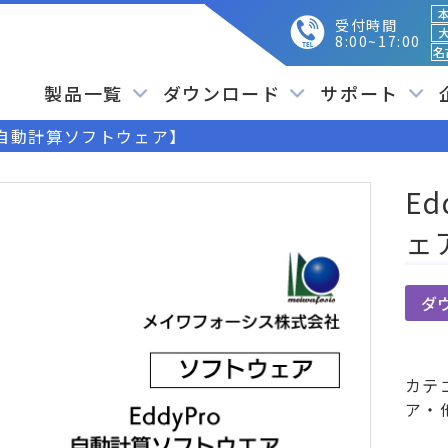
本
受付時間
大
8:00~17:00
名
製品一覧
ダウンロード
サポート
o【自動計算ソフトウェア】
E
ェ
ダ
カテ
ア・