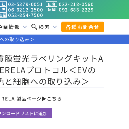
03-5379-0051
022-218-0560
 社
仙 台
06-6212-2500
092-688-2229
 阪
福 岡
052-854-7500
古屋
企業情報
検索
各種お問合せ
胞への取り込み＞
質膜蛍光ラベリングキットA
OERELAプロトコル＜EVの
色と細胞への取り込み＞
ERELA 製品ページ▶
こちら
ウンロードリストに追加