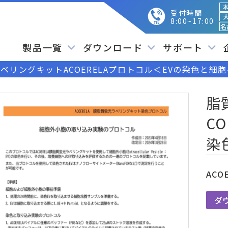
本
受付時間
大
8:00~17:00
名
製品一覧
ダウンロード
サポート
ベリングキットACOERELAプロトコル＜EVの染色と細
脂
C
染
ACO
ダ