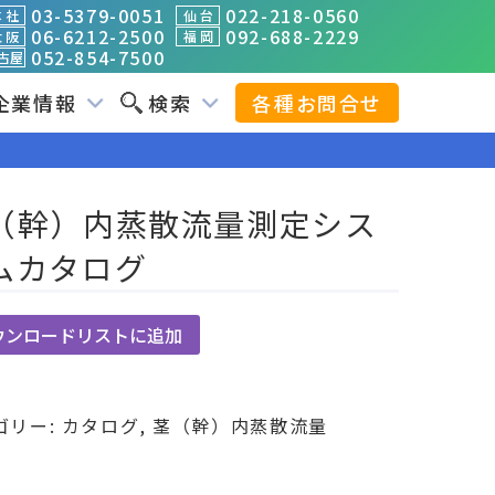
03-5379-0051
022-218-0560
 社
仙 台
06-6212-2500
092-688-2229
 阪
福 岡
052-854-7500
古屋
企業情報
検索
各種お問合せ
（幹）内蒸散流量測定シス
ムカタログ
ウンロードリストに追加
ゴリー:
カタログ
,
茎（幹）内蒸散流量