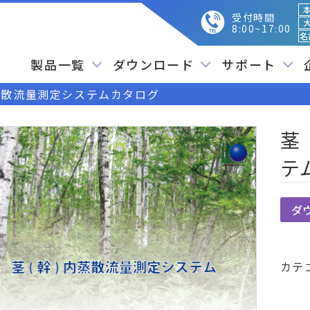
本
受付時間
大
8:00~17:00
名
製品一覧
ダウンロード
サポート
蒸散流量測定システムカタログ
茎
テ
ダ
カテ