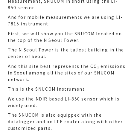
Measurement, SNUCOM in short using the LI-
850 sensor.
And for mobile measurements we are using LI-
7815 instrument.
First, we will show you the SNUCOM located on
the top of the N Seoul Tower.
The N Seoul Tower is the tallest building in the
center of Seoul.
And this site best represents the CO₂ emissions
in Seoul among all the sites of our SNUCOM
network.
This is the SNUCOM instrument.
We use the NDIR based LI-850 sensor which is
widely used.
The SNUCOM is also equipped with the
datalogger and an LTE router along with other
customized parts.