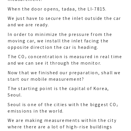
When the door opens, tadaa, the LI-7815.
We just have to secure the inlet outside the car
and we are ready.
In order to minimize the pressure from the
moving car, we install the inlet facing the
opposite direction the car is heading.
The CO₂ concentration is measured in real time
and we can see it through the monitor.
Now that we finished our preparation, shall we
start our mobile measurement?
The starting point is the capital of Korea,
Seoul.
Seoul is one of the cities with the biggest CO₂
emissions in the world.
We are making measurements within the city
where there are a lot of high-rise buildings