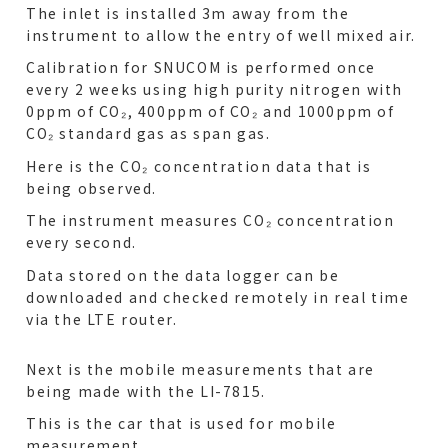
The inlet is installed 3m away from the
instrument to allow the entry of well mixed air.
Calibration for SNUCOM is performed once
every 2 weeks using high purity nitrogen with
0ppm of CO₂, 400ppm of CO₂ and 1000ppm of
CO₂ standard gas as span gas.
Here is the CO₂ concentration data that is
being observed.
The instrument measures CO₂ concentration
every second.
Data stored on the data logger can be
downloaded and checked remotely in real time
via the LTE router.
Next is the mobile measurements that are
being made with the LI-7815.
This is the car that is used for mobile
measurement.