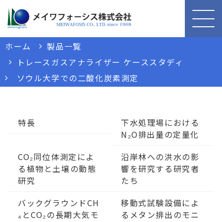
ホーム
製品一覧
トレースガスアナライザー ケーススタディ
ソウル大学での二酸化炭素測定
特長
下水処理場における
N₂O排出量の定量化
CO₂同位体測定によ
沿岸林への洪水の影
る植物と土壌の動態
響を研究する研究者
研究
たち
バックグラウンドCH
移動式試験設備によ
₄とCO₂の長期大気モ
るメタン排出のモニ