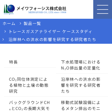
ホーム
製品一覧
トレースガスアナライザー ケーススタディ
沿岸林への洪水の影響を研究する研究者たち
特長
下水処理場における
N₂O排出量の定量化
CO₂同位体測定によ
沿岸林への洪水の影
る植物と土壌の動態
響を研究する研究者
研究
たち
バックグラウンドCH
移動式試験設備によ
₄とCO₂の長期大気モ
るメタン排出のモニ