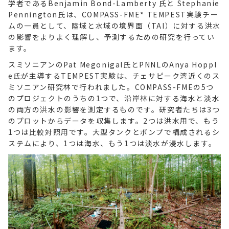
学者であるBenjamin Bond-Lamberty 氏と Stephanie
Pennington氏は、COMPASS-FME* TEMPEST実験チー
ムの一員として、陸域と水域の境界面（TAI）に対する洪水
の影響をよりよく理解し、予測するための研究を行ってい
ます。
スミソニアンのPat Megonigal氏とPNNLのAnya Hoppl
e氏が主導するTEMPEST実験は、チェサピーク湾近くのス
ミソニアン研究林で行われました。COMPASS-FMEの5つ
のプロジェクトのうちの1つで、沿岸林に対する海水と淡水
の両方の洪水の影響を測定するものです。研究者たちは3つ
のプロットからデータを収集します。2つは洪水用で、もう
1つは比較対照用です。大型タンクとポンプで構成されるシ
ステムにより、1つは海水、もう1つは淡水が浸水します。