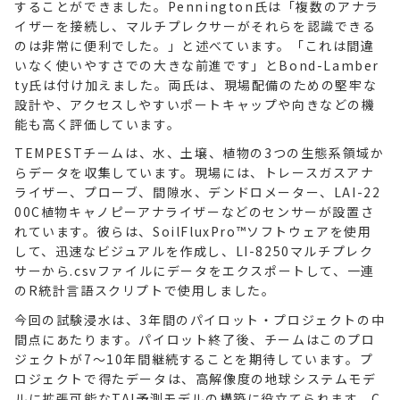
することができました。Pennington氏は「複数のアナラ
イザーを接続し、マルチプレクサーがそれらを認識できる
のは非常に便利でした。」と述べています。「これは間違
いなく使いやすさでの大きな前進です」とBond-Lamber
ty氏は付け加えました。両氏は、現場配備のための堅牢な
設計や、アクセスしやすいポートキャップや向きなどの機
能も高く評価しています。
TEMPESTチームは、水、土壌、植物の3つの生態系領域か
らデータを収集しています。現場には、トレースガスアナ
ライザー、プローブ、間隙水、デンドロメーター、LAI-22
00C植物キャノピーアナライザーなどのセンサーが設置さ
れています。彼らは、SoilFluxPro™ソフトウェアを使用
して、迅速なビジュアルを作成し、LI-8250マルチプレク
サーから.csvファイルにデータをエクスポートして、一連
のR統計言語スクリプトで使用しました。
今回の試験浸水は、3年間のパイロット・プロジェクトの中
間点にあたります。パイロット終了後、チームはこのプロ
ジェクトが7〜10年間継続することを期待しています。プ
ロジェクトで得たデータは、高解像度の地球システムモデ
ルに拡張可能なTAI予測モデルの構築に役立てられます。C