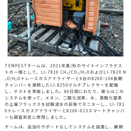
TEMPESTチームは、2021年夏/秋のサイトインフラテス
トの一環として、LI-7810 CH₄/CO₂/H₂OおよびLI-7820 N
₂O/H₂Oトレースガスアナライザーと4台の8200-104長期
チャンバーを接続したLI-8250マルチプレクサーを配備
し、テストを実施しました。60日間にわたり、彼らはこの
システムを使って、メタン、二酸化炭素、水、亜酸化窒素
の土壌フラックスを試験浸水の前後でモニターし、LI-781
0トレースガスアナライザーと8200-01Sスマートチャンバ
ーも調査測定に使用しました。
チームは、追加のサポートなしでシステムを設置し、展開