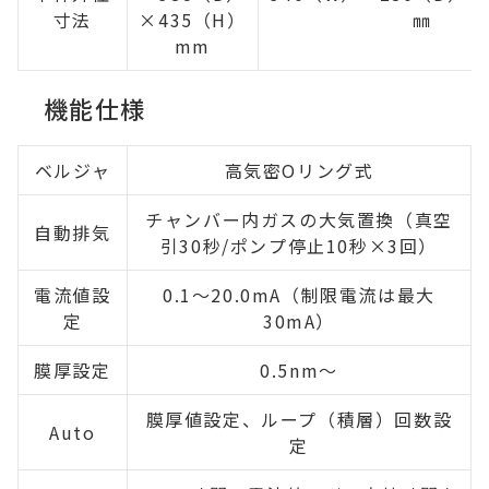
寸法
×435（H）
㎜
mm
機能仕様
ベルジャ
高気密Oリング式
チャンバー内ガスの大気置換（真空
自動排気
引30秒/ポンプ停止10秒×3回）
電流値設
0.1～20.0mA（制限電流は最大
定
30mA）
膜厚設定
0.5nm～
膜厚値設定、ループ（積層）回数設
Auto
定