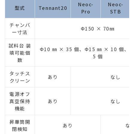
Neoc-
Neoc-
型式
Tennant20
Pro
STB
チャンバ
Φ150 × 70㎜
ー寸法
試料台 装
Φ10 ㎜ × 35 個、Φ15 ㎜ × 10 個、Φ
填可能個
5 個
数
タッチス
あり
なし
クリーン
電源オフ
真空保持
あり
なし
機能
昇華筒開
あり
な
閉検知