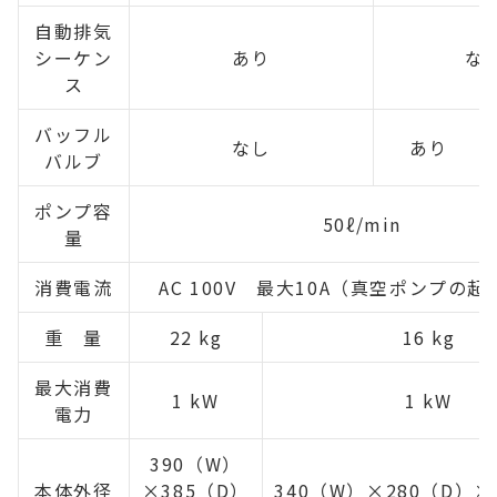
自動排気
シーケン
あり
な
ス
バッフル
なし
あり
バルブ
ポンプ容
50ℓ/min
量
消費電流
AC 100V 最大10A（真空ポンプの
重 量
22 kg
16 kg
最大消費
1 kW
1 kW
電力
390（W）
本体外径
×385（D）
340（W）×280（D）×