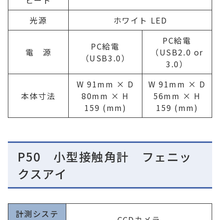
ピード
光源
ホワイト LED
PC給電
PC給電
電 源
（USB2.0 or
（USB3.0）
3.0）
W 91mm × D
W 91mm × D
本体寸法
80mm × H
56mm × H
159 (mm)
159 (mm)
P50 小型接触角計 フェニッ
クスアイ
計測システ
CCDカメラ