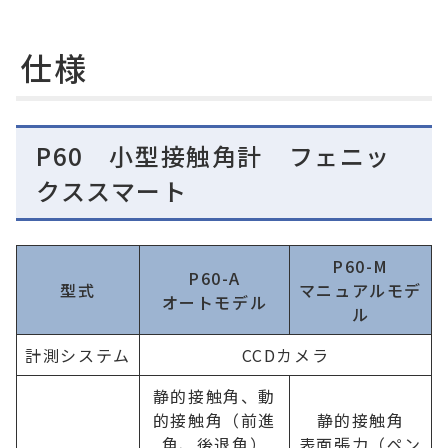
仕様
P60 小型接触角計 フェニッ
クススマート
P60-M
P60-A
型式
マニュアルモデ
オートモデル
ル
計測システム
CCDカメラ
静的接触角、動
的接触角（前進
静的接触角
角、後退角）
表面張力（ペン