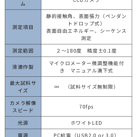
ム
静的接触角、表面張力（ペンダン
トドロップ式）
測定項目
表面自由エネルギー、シーケンス
測定
測定範囲
２～180度 精度±0.1度
マイクロメーター微調整機能付
液滴作製
き マニュアル滴下式
最大試料サ
∞ （試料サイズ無制限）
イズ
カメラ解像
70fps
スピード
光源
ホワイトLED
電源
PC給電（USB2.0 or 3.0）