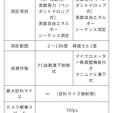
表面張力（ペン
ダントドロップ
測定項目
ダントドロップ
式）
式）
表面自由エネル
表面自由エネル
ギー
ギー
シーケンス測定
シーケンス測定
測定範囲
２～180度 精度±0.1度
マイクロメータ
ー微調整機能付
PC自動滴下制御
液滴作製
き
式
マニュアル滴下
式
最大試料サイ
∞ （試料サイズ無制限）
ズ
カメラ解像ス
70fps