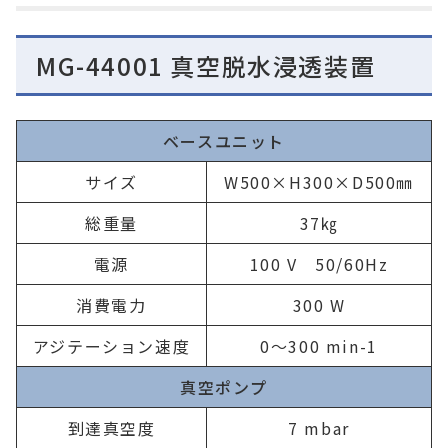
MG-44001 真空脱水浸透装置
ベースユニット
サイズ
W500×H300×D500㎜
総重量
37㎏
電源
100 V 50/60Hz
消費電力
300 W
アジテーション速度
0～300 min-1
真空ポンプ
到達真空度
7 mbar