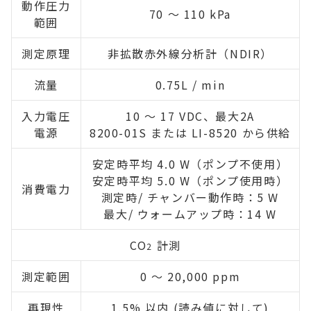
動作圧力
70 ～ 110 kPa
範囲
測定原理
非拡散赤外線分析計（NDIR）
流量
0.75L / min
入力電圧
10 ～ 17 VDC、最大2A
電源
8200-01S または LI-8520 から供給
安定時平均 4.0 W（ポンプ不使用）
安定時平均 5.0 W（ポンプ使用時）
消費電力
測定時/ チャンバー動作時：5 W
最大/ ウォームアップ時：14 W
CO
計測
2
測定範囲
0 ～ 20,000 ppm
再現性
1.5% 以内 (読み値に対して)