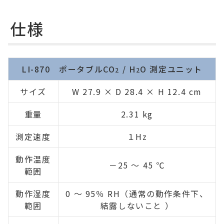
仕様
LI-870 ポータブルCO
/ H
O 測定ユニット
2
2
サイズ
W 27.9 × D 28.4 × H 12.4 cm
重量
2.31 kg
測定速度
１Hz
動作温度
－25 ～ 45 ℃
範囲
動作湿度
0 ～ 95％ RH（通常の動作条件下、
範囲
結露しないこと ）