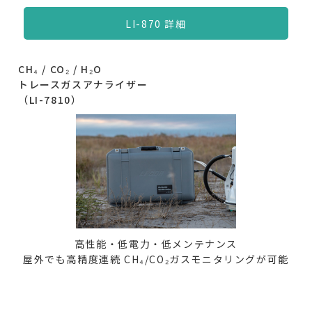
LI-870 詳細
CH₄ / CO₂ / H₂O
トレースガスアナライザー
（LI-7810）
高性能・低電力・低メンテナンス
屋外でも高精度連続 CH₄/CO₂ガスモニタリングが可能