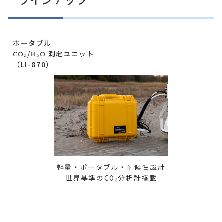
ポータブル
CO₂/H₂O 測定ユニット
（LI-870）
軽量・ポータブル・耐候性設計
世界基準のCO₂分析計搭載