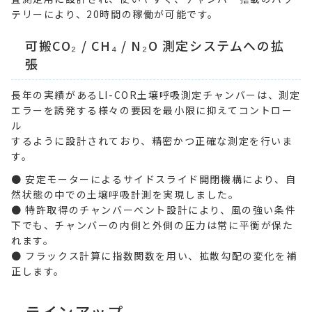
テリーにより、20時間の稼働が可能です。
可搬CO₂ / CH₄ / N₂O 測定システムへの拡
張
長年の実績があるLI-COR土壌呼吸測定チャンバーは、測定
エラーを誘発する様々の要因を最小限に抑えてコントロー
ル
するように設計されており、精密かつ正確な測定を行いま
す。
● 安定モーターによるサイドスライド開閉機構により、自
然状態の中での土壌呼吸計測を実現しました。
● 特許取得のチャンバーベント設計により、風の強い条件
下でも、チャンバーの内側と外側の圧力は常に平衡が保た
れます。
● フラックス計算に指数関数を用い、拡散勾配の変化を補
正します。
ラインアップ