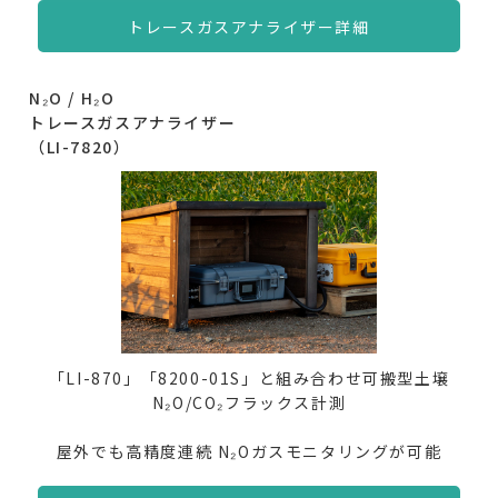
トレースガスアナライザー詳細
N₂O / H₂O
トレースガスアナライザー
（LI-7820）
「LI-870」「8200-01S」と組み合わせ可搬型土壌
N₂O/CO₂フラックス計測
屋外でも高精度連続 N₂Oガスモニタリングが可能