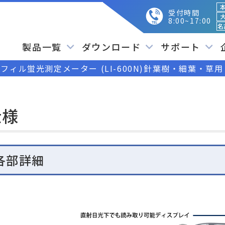
本
受付時間
大
8:00~17:00
名
製品一覧
ダウンロード
サポート
ィル蛍光測定メーター (LI-600N)針葉樹・細葉・草用
仕様
各部詳細