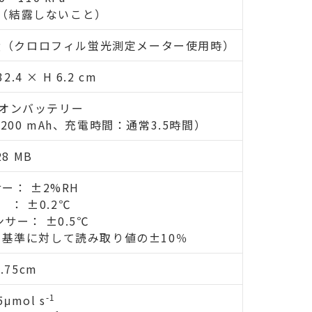
％（結露しないこと）
3kg（クロロフィル蛍光測定メーター使用時）
32.4 × H 6.2 cm
オンバッテリー
00 mAh、充電時間：通常3.5時間）
28 MB
ー： ±2%RH
 ： ±0.2℃
ー： ±0.5℃
基準に対して読み取り値の±10％
.75cm
-1
μmol s