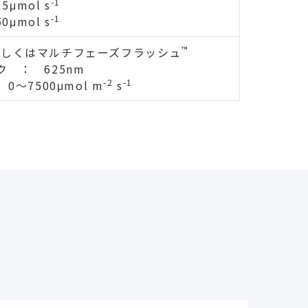
-1
5μmol s
-1
0μmol s
™
もしくはマルチフェーズフラッシュ
 ： 625nm
-2
-1
～7500μmol m
s