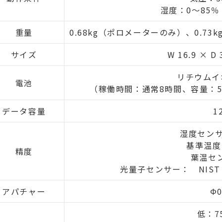
湿度：0～85
重量
0.68kg（ポロメーターのみ）、0.7
サイズ
W 16.9 × D 
リチウムイ
電池
（稼働時間：通常8時間、容量：52
データ容量
1
湿度センサ
基準温度
精度
葉温センサ
光量子センサー： NIST 
アパチャー
Φ0
低：75