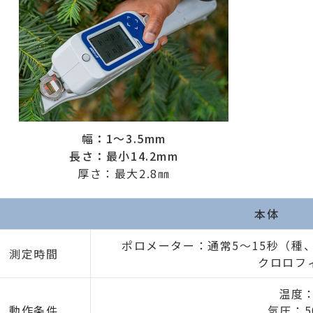
幅：1～3.5mm
長さ：最小14.2mm
厚さ：最大2.8㎜
本体
ポロメーター：通常5～15秒（種
測定時間
クロロフ
温度：
動作条件
気圧：50