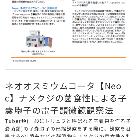
ネオオスミウムコータ【Neo
c】ナメクジの菌食性による子
嚢胞子の電子顕微鏡観察法
Tuber類(一般にトリュフと呼ばれる子嚢果を作る子
嚢菌類)の子嚢胞子の形態観察をする際に、観察を阻
害するosi菌糸などの残渣物をナメクジの菌食性を利