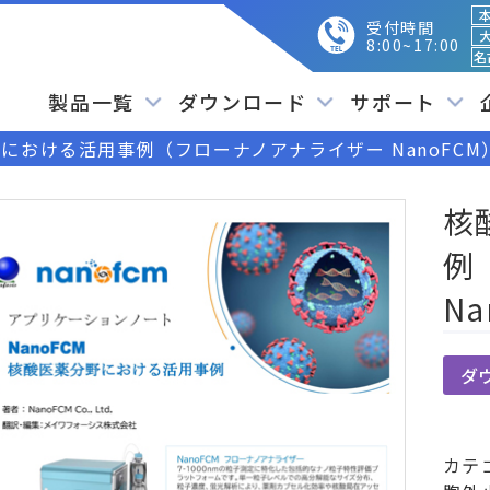
本
受付時間
大
8:00~17:00
名
製品一覧
ダウンロード
サポート
における活用事例（フローナノアナライザー NanoFCM
核
例
Na
ダ
カテ