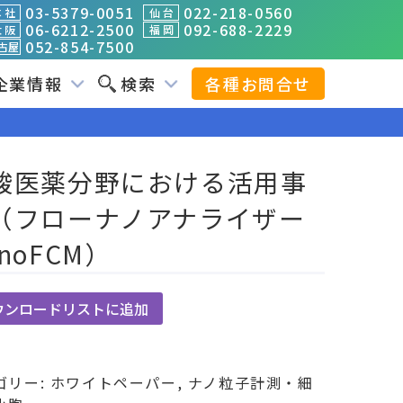
03-5379-0051
022-218-0560
 社
仙 台
06-6212-2500
092-688-2229
 阪
福 岡
052-854-7500
古屋
企業情報
検索
各種お問合せ
）
酸医薬分野における活用事
（フローナノアナライザー
noFCM）
ウンロードリストに追加
ゴリー:
ホワイトペーパー
,
ナノ粒子計測・細