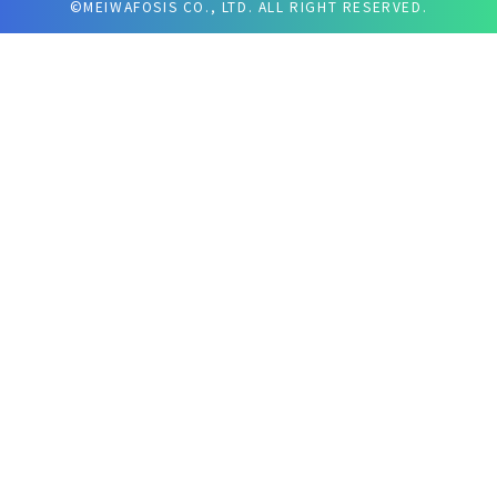
©MEIWAFOSIS CO., LTD. ALL RIGHT RESERVED.