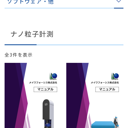
ソフトウェア・他
ナノ粒子計測
新
全3件を表示
し
い
順