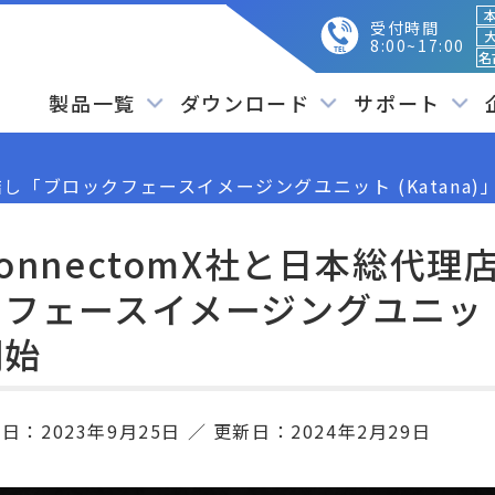
本
受付時間
大
8:00~17:00
名
製品一覧
ダウンロード
サポート
結し「ブロックフェースイメージングユニット (Katana
onnectomX社と日本総代
フェースイメージングユニット 
開始
開日：
2023年9月25日
更新日：
2024年2月29日