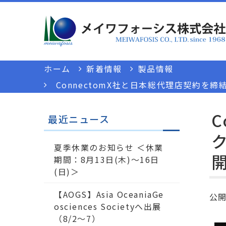
ホーム
新着情報
製品情報
ConnectomX社と日本総代理店契約を締
C
最近ニュース
ク
夏季休業のお知らせ ＜休業
期間：8月13日(木)～16日
(日)＞
【AOGS】Asia OceaniaGe
公
osciences Societyへ出展
（8/2～7）