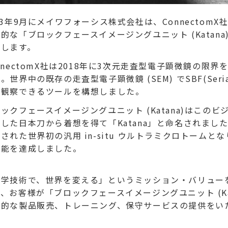
23年9月にメイワフォーシス株式会社は、Connecto
的な「ブロックフェースイメージングユニット (Kata
たします。
nnectomX社は2018年に3次元走査型電子顕微鏡の
。世界中の既存の走査型電子顕微鏡 (SEM) でSBF(Serial
元観察できるツールを構想しました。
ックフェースイメージングユニット (Katana)はこ
した日本刀から着想を得て「Katana」と命名されまし
された世界初の汎用 in-situ ウルトラミクロトームとな
解能を達成しました。
学技術で、世界を変える」というミッション・バリューを掲
、お客様が「ブロックフェースイメージングユニット (K
括的な製品販売、トレーニング、保守サービスの提供をい