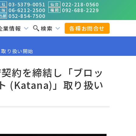
03-5379-0051
022-218-0560
 社
仙 台
06-6212-2500
092-688-2229
 阪
福 岡
052-854-7500
古屋
企業情報
検索
各種お問合せ
)」取り扱い開始
理店契約を締結し「ブロッ
(Katana)」取り扱い