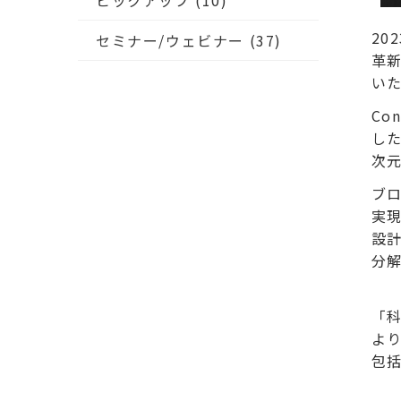
ピックアップ
(10)
20
セミナー/ウェビナー
(37)
革新
い
Co
した
次
ブロ
実現
設計
分
「科
より
包