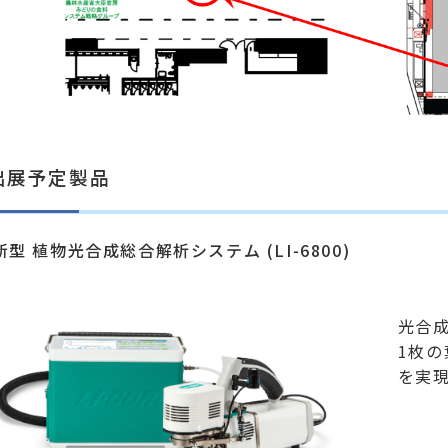
出展予定製品
新型 植物光合成総合解析システム (LI-6800)
光合
1枚
を実