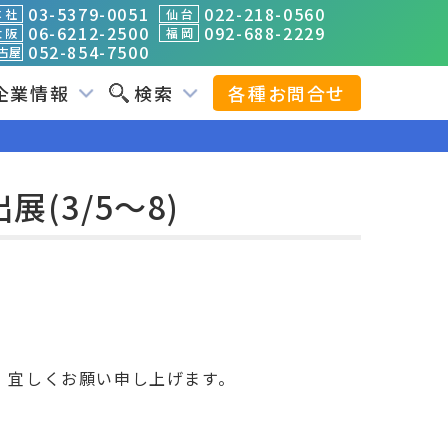
03-5379-0051
022-218-0560
 社
仙 台
06-6212-2500
092-688-2229
 阪
福 岡
052-854-7500
古屋
企業情報
検索
各種お問合せ
(3/5～8)
。宜しくお願い申し上げます。