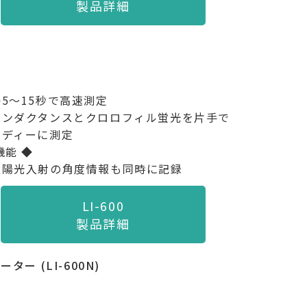
製品詳細
5～15秒で高速測定
コンダクタンスとクロロフィル蛍光を片手で
ーディーに測定
機能 ◆
太陽光入射の角度情報も同時に記録
LI-600
製品詳細
 (LI-600N)