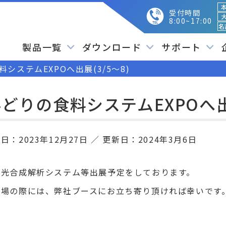
本
受付時間
大
8:00~17:00
名
製品一覧
ダウンロード
サポート
システムEXPOへ出展(3/5～8)
どりの食料システムEXPOへ出展
開日：
2023年12月27日
更新日：
2024年3月6日
物光合成解析システム等出展予定をしております。
来場の際には、弊社ブースにお立ち寄り頂ければ幸いです