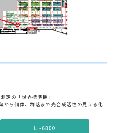
成測定の「世界標準機」
の葉から個体、群落まで光合成活性の見える化
現
LI-6800