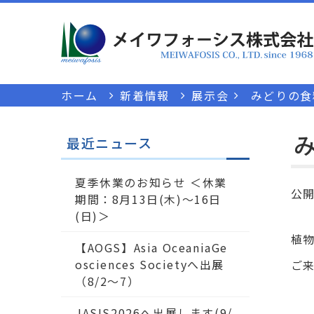
ホーム
新着情報
展示会
みどりの食料
み
最近ニュース
夏季休業のお知らせ ＜休業
公
期間：8月13日(木)～16日
(日)＞
植
【AOGS】Asia OceaniaGe
osciences Societyへ出展
ご
（8/2～7）
JASIS2026へ出展します(9/