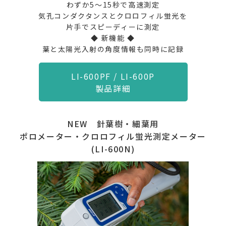
わずか5～15秒で高速測定
気孔コンダクタンスとクロロフィル蛍光を
片手でスピーディーに測定
◆ 新機能 ◆
葉と太陽光入射の角度情報も同時に記録
LI-600PF / LI-600P
製品詳細
NEW
針葉樹・細葉用
ポロメーター・クロロフィル蛍光測定メーター
(LI-600N)