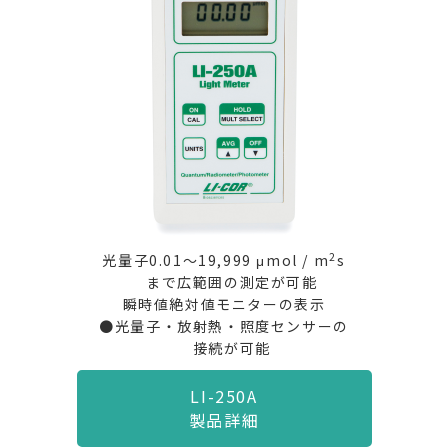
2
光量子0.01～19,999 μmol / m
s
まで広範囲の測定が可能
瞬時値絶対値モニターの表示
●光量子・放射熱・照度センサーの
接続が可能
LI-250A
製品詳細