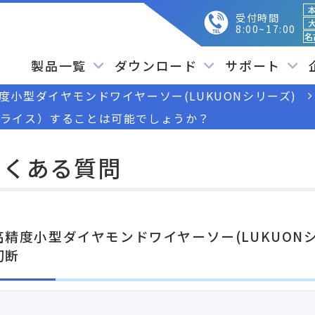
本
受付時間
大
8:00~17:00
名
製品一覧
ダウンロード
サポート
度小型ダイヤモンドワイヤーソー(LUKUONシリーズ)
（スライス）することは可能でしょうか？
よくある質問
高精度小型ダイヤモンドワイヤーソー(LUKUON
切断