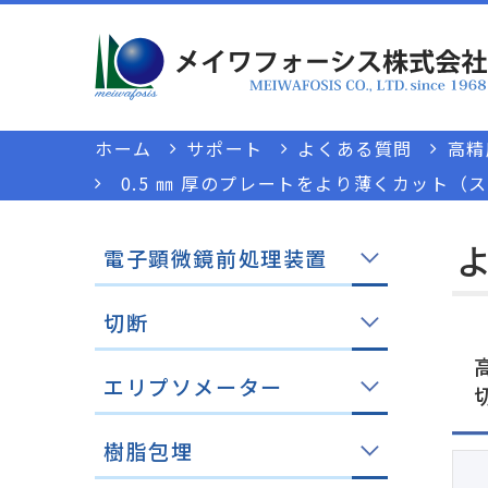
ホーム
サポート
よくある質問
高精
0.5 ㎜ 厚のプレートをより薄くカット
電子顕微鏡前処理装置
切断
エリプソメーター
樹脂包埋