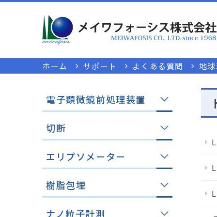
ホーム
サポート
よくある質問
地球
電子顕微鏡前処理装置
切断
エリプソメーター
樹脂包埋
ナノ粒子計測