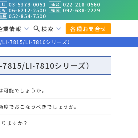
03-5379-0051
022-218-0560
 社
仙 台
06-6212-2500
092-688-2229
 阪
福 岡
052-854-7500
古屋
企業情報
検索
各種お問合せ
I-7815/LI-7810シリーズ）
7815/LI-7810シリーズ）
ンは可能でしょうか。
の頻度でおこなうべきでしょうか。
ありますか？