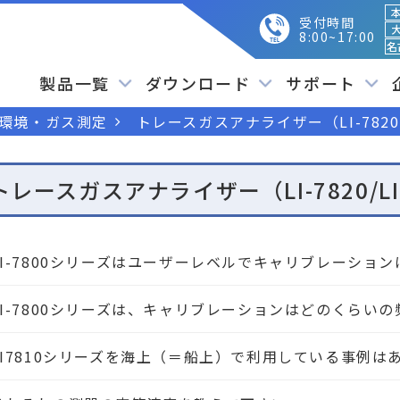
本
受付時間
大
8:00~17:00
名
製品一覧
ダウンロード
サポート
環境・ガス測定
トレースガスアナライザー（LI-7820/L
トレースガスアナライザー（LI-7820/LI-
LI-7800シリーズはユーザーレベルでキャリブレーショ
LI-7800シリーズは、キャリブレーションはどのくらい
LI7810シリーズを海上（＝船上）で利用している事例は