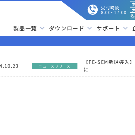
本
受付時間
大
8:00~17:00
名
製品一覧
ダウンロード
サポート
【FE-SEM新規導
4.10.23
ニュースリリース
に