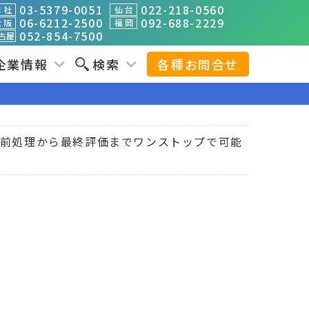
03-5379-0051
022-218-0560
 社
仙 台
06-6212-2500
092-688-2229
 阪
福 岡
052-854-7500
古屋
企業情報
検索
各種お問合せ
入】前処理から最終評価までワンストップで可能