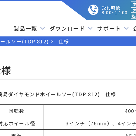
本
受付時間
大
8:00~17:00
名
製品一覧
ダウンロード
サポート
ルソー(TDP 812)
仕様
仕様
簡易ダイヤモンドホイールソー(TDP 812) 仕様
回転数
400
対応ホイール径
3インチ（76mm）、4インチ
電源
AC 