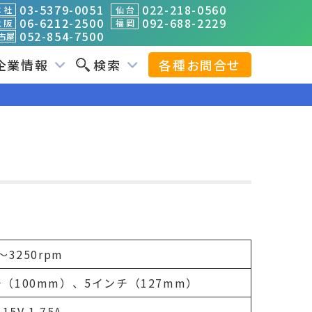
03-5379-0051
022-218-0560
 社
仙 台
06-6212-2500
092-688-2229
 阪
福 岡
052-854-7500
古屋
企業情報
検索
各種お問合せ
～3250rpm
（100mm）、5インチ（127mm）
115V 1.75A