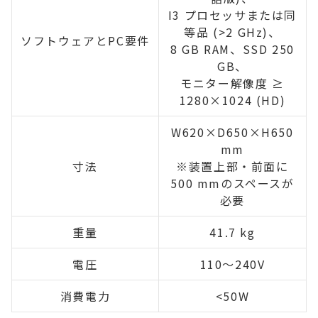
I3 プロセッサまたは同
等品 (>2 GHz)、
ソフトウェアとPC要件
8 GB RAM、SSD 250
GB、
モニター解像度 ≥
1280×1024 (HD)
W620×D650×H650
mm
寸法
※装置上部・前面に
500 mmのスペースが
必要
重量
41.7 kg
電圧
110～240V
消費電力
<50W