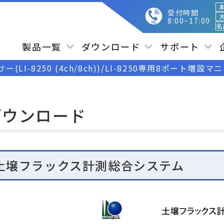
本
受付時間
大
8:00~17:00
名
製品一覧
ダウンロード
サポート
LI-8250 (4ch/8ch))/LI-8250専用8ポート増設マニ
ダウンロード
土壌フラックス計測総合システム