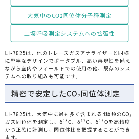
大気中のCO
同位体分子種測定
2
土壌呼吸測定システムへの拡張性
LI-7825は、他のトレースガスアナライザーと同様
に堅牢なデザインでポータブル、高い再現性を備え
ながら室内やフィールドでの使用の他、既存のシス
テムへの取り組みも可能です。
精密で安定したCO₂同位体測定
LI-7825は、大気中に最も多く含まれる4種類のCO₂
13
17
18
ガス同位体を測定し、δ
C、δ
O、δ
Oを高精度
かつ正確に計測し、同位体比を把握することができ
ます。