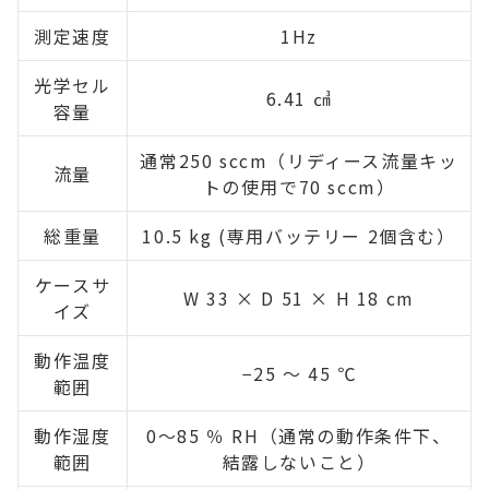
測定速度
1Hz
光学セル
6.41 ㎤
容量
通常250 sccm（リディース流量キッ
流量
トの使用で70 sccm）
総重量
10.5 kg (専用バッテリー 2個含む）
ケースサ
W 33 × D 51 × H 18 cm
イズ
動作温度
−25 ～ 45 ℃
範囲
動作湿度
0〜85 ％ RH（通常の動作条件下、
範囲
結露しないこと）