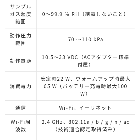
サンプル
ガス湿度
0～99.9 ％ RH（結露しないこと）
範囲
動作圧力
70 ～110 kPa
範囲
10.5～33 VDC（ACアダプター標準
動作電源
付属）
安定時22 W、ウォームアップ時最⼤
消費電力
65 W（バッテリー充電時最大100
W）
通信
Wi-Fi、イーサネット
Wi-Fi周
2.4 GHz、802.11a / b / g / n / ac
波数
（技術適合認定取得済み）