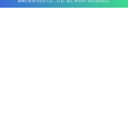
©MEIWAFOSIS CO., LTD. ALL RIGHT RESERVED.