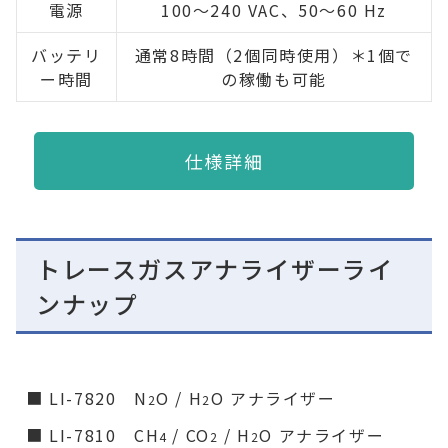
電源
100～240 VAC、50～60 Hz
バッテリ
通常8時間（2個同時使用）＊1個で
ー時間
の稼働も可能
仕様詳細
トレースガスアナライザーライ
ンナップ
■ LI-7820 N
O / H
O アナライザー
2
2
■ LI-7810 CH
/ CO
/ H
O アナライザー
4
2
2