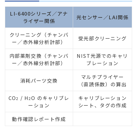
LI-6400シリーズ／アナ
光センサー／LAI関係
ライザー関係
クリーニング（チャンバ
受光部クリーニング
ー／赤外線分析計部）
内部薬剤交換（チャンバ
NIST光源でのキャリ
ー／赤外線分析計部）
ブレーション
マルチプライヤー
消耗パーツ交換
（直読係数）の算出
CO
/ H
O のキャリブレ
キャリブレーション
2
2
ーション
シート、タグの作成
動作確認レポート作成