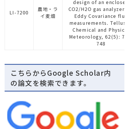
design of an enclosed
農地・ラ
CO2/H2O gas analyzer f
LI-7200
イ麦畑
Eddy Covariance flux
measurements. Tellus 
Chemical and Physica
Meteorology, 62(5): 74
748
こちらからGoogle Scholar内
の論文を検索できます。