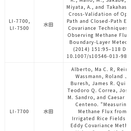
Miyata, A., and Takahash
Cross-Validation of Op
LI-7700,
Path and Closed-Path Ed
水田
LI-7500
Covariance Techniques 
Observing Methane Flux
Boundary-Layer Meteor
(2014) 151:95–118 DO
10.1007/s10546-013-989
Alberto, Ma C. R, Rein
Wassmann, Roland J.
Buresh, James R. Quilt
Teodoro Q. Correa, Jos
M. Sandro, and Caesar A.
Centeno. “Measuring
LI-7700
水田
Methane Flux from
Irrigated Rice Fields b
Eddy Covariance Meth