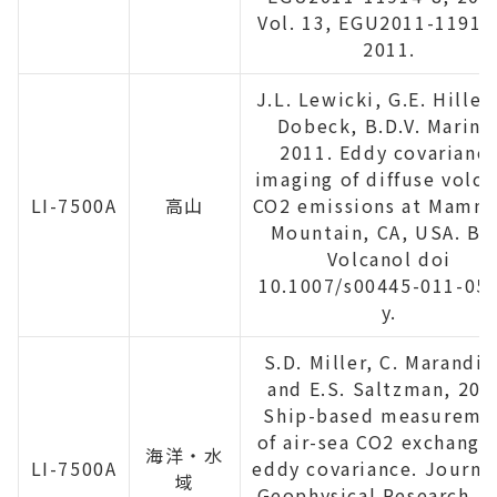
Vol. 13, EGU2011-11914
2011.
J.L. Lewicki, G.E. Hilley,
Dobeck, B.D.V. Marino
2011. Eddy covarianc
imaging of diffuse volca
LI-7500A
高山
CO2 emissions at Mamm
Mountain, CA, USA. Bu
Volcanol doi
10.1007/s00445-011-05
y.
S.D. Miller, C. Marandin
and E.S. Saltzman, 201
Ship-based measureme
of air-sea CO2 exchange
海洋・水
LI-7500A
eddy covariance. Journal
域
Geophysical Research, V