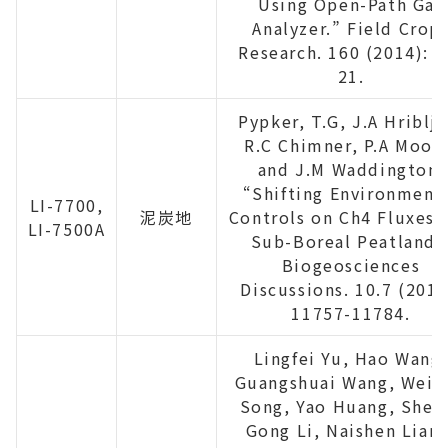
Using Open-Path Gas
Analyzer.” Field Crop
Research. 160 (2014): 1
21.
Pypker, T.G, J.A Hriblja
R.C Chimner, P.A Moor
and J.M Waddington.
“Shifting Environment
LI-7700,
泥炭地
Controls on Ch4 Fluxes i
LI-7500A
Sub-Boreal Peatland.
Biogeosciences
Discussions. 10.7 (2013
11757-11784.
Lingfei Yu, Hao Wang
Guangshuai Wang, Weim
Song, Yao Huang, Shen
Gong Li, Naishen Liang