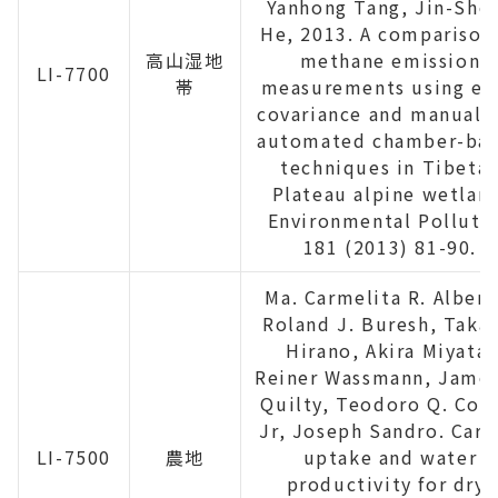
Yanhong Tang, Jin-She
He, 2013. A comparison
高山湿地
methane emission
LI-7700
帯
measurements using ed
covariance and manual 
automated chamber-ba
techniques in Tibeta
Plateau alpine wetlan
Environmental Polluti
181 (2013) 81-90.
Ma. Carmelita R. Albert
Roland J. Buresh, Takas
Hirano, Akira Miyata,
Reiner Wassmann, James
Quilty, Teodoro Q. Cor
Jr, Joseph Sandro. Car
LI-7500
農地
uptake and water
productivity for dry-