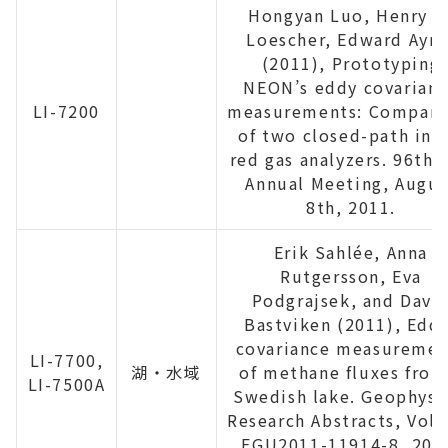
Hongyan Luo, Henry W
Loescher, Edward Ayre
(2011), Prototyping
NEON’s eddy covarian
LI-7200
measurements: Compari
of two closed-path infr
red gas analyzers. 96th 
Annual Meeting, Augus
8th, 2011.
Erik Sahlée, Anna
Rutgersson, Eva
Podgrajsek, and Davi
Bastviken (2011), Edd
covariance measuremen
LI-7700,
湖・水域
of methane fluxes from
LI-7500A
Swedish lake. Geophysi
Research Abstracts, Vol.
EGU2011-11914-8, 201