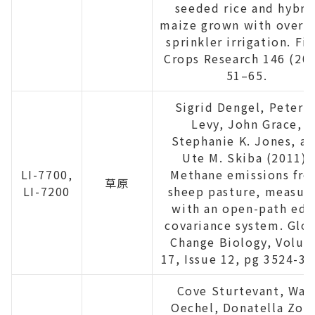
seeded rice and hybri
maize grown with overh
sprinkler irrigation. Fi
Crops Research 146 (20
51–65.
Sigrid Dengel, Peter E
Levy, John Grace,
Stephanie K. Jones, a
Ute M. Skiba (2011),
LI-7700,
Methane emissions fr
草原
LI-7200
sheep pasture, measur
with an open-path edd
covariance system. Glo
Change Biology, Volu
17, Issue 12, pg 3524-35
Cove Sturtevant, Wal
Oechel, Donatella Zon