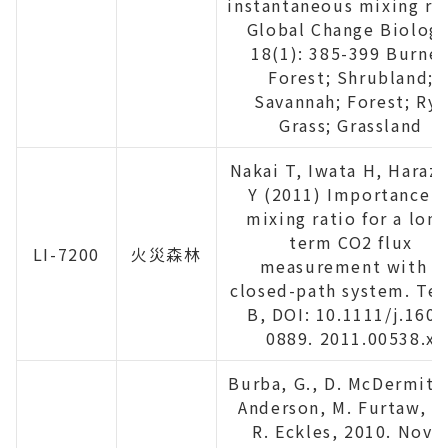
instantaneous mixing rat
Global Change Biology
18(1): 385-399 Burne
Forest; Shrubland;
Savannah; Forest; Rye
Grass; Grassland
Nakai T, Iwata H, Haraz
Y (2011) Importance o
mixing ratio for a long
term CO2 flux
LI-7200
火災森林
measurement with a
closed-path system. Tel
B, DOI: 10.1111/j.1600
0889. 2011.00538.x
Burba, G., D. McDermitt,
Anderson, M. Furtaw, a
R. Eckles, 2010. Nove