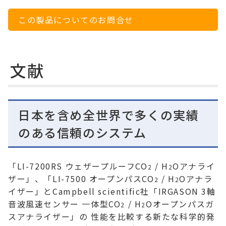
この製品についてのお問合せ
文献
日本を含め全世界で多くの実績
のある信頼のシステム
「LI-7200RS ウェザープルーフCO
/ H
Oアナライ
2
2
ザー」、「LI-7500 オープンパスCO
/ H
Oアナラ
2
2
イザー」とCampbell scientific社「IRGASON 3軸
音波風速センサー 一体型CO
/ H
Oオープンパスガ
2
2
スアナライザー」の 性能を比較する新たな科学的発