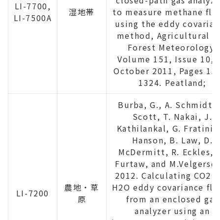
closed-path gas analyze
LI-7700,
湿地帯
to measure methane flu
LI-7500A
using the eddy covaria
method, Agricultural a
Forest Meteorology,
Volume 151, Issue 10, 
October 2011, Pages 13
1324. Peatland;
Burba, G., A. Schmidt, 
Scott, T. Nakai, J.
Kathilankal, G. Fratini, 
Hanson, B. Law, D.
McDermitt, R. Eckles, 
Furtaw, and M.Velgersd
2012. Calculating CO2 
農地・草
H2O eddy covariance flu
LI-7200
原
from an enclosed gas
analyzer using an