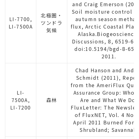
and Craig Emerson (201
Soil moisture control o
北極圏・
LI-7700,
autumn season metha
ツンドラ
LI-7500A
flux, Arctic Coastal Plai
気候
Alaska.Biogeoscience
Discussions, 8, 6519-65
doi:10.5194/bgd-8-651
2011.
Chad Hanson and Andr
Schmidt (2011), Repor
from the AmeriFlux Qual
LI-
Assurance Group: Who 
7500A,
森林
Are and What We Do.
LI-7200
FluxLetter: The Newslet
of FluxNET, Vol. 4 No. 
April 2011 Burned Fores
Shrubland; Savannah;