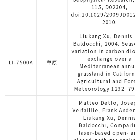
115, D02304,
doi:10.1029/2009JD0121
2010.
Liukang Xu, Dennis D.
Baldocchi, 2004. Seaso
variation in carbon diox
exchange over a
LI-7500A
草原
Mediterranean annual
grassland in California
Agricultural and Fores
Meteorology 1232: 79-9
Matteo Detto, Josep
Verfaillie, Frank Anders
Liukang Xu, Dennis
Baldocchi, Comparin
laser-based open- an