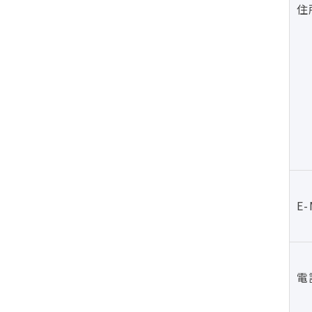
住
E
電