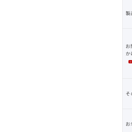
製
お
か
そ
お