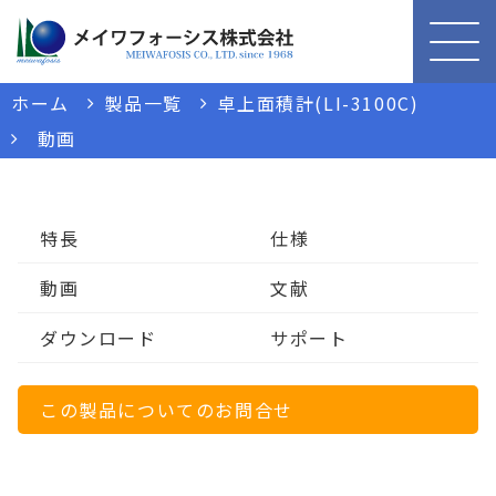
ホーム
製品一覧
卓上面積計(LI-3100C)
動画
特長
仕様
動画
文献
ダウンロード
サポート
この製品についてのお問合せ