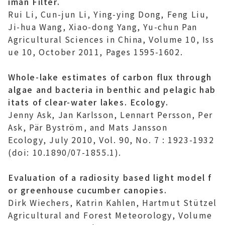
iman Filter.
Rui Li, Cun-jun Li, Ying-ying Dong, Feng Liu,
Ji-hua Wang, Xiao-dong Yang, Yu-chun Pan
Agricultural Sciences in China
, Volume 10, Iss
ue 10, October 2011, Pages 1595-1602.
Whole-lake estimates of carbon flux through
algae and bacteria in benthic and pelagic hab
itats of clear-water lakes. Ecology.
Jenny Ask, Jan Karlsson, Lennart Persson, Per
Ask, Pär Byström, and Mats Jansson
Ecology
, July 2010, Vol. 90, No. 7 : 1923-1932
(doi: 10.1890/07-1855.1).
Evaluation of a radiosity based light model f
or greenhouse cucumber canopies.
Dirk Wiechers, Katrin Kahlen, Hartmut Stützel
Agricultural and Forest Meteorology
, Volume