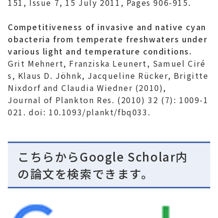
151, Issue 7, 15 July 2011, Pages 906-915.
Competitiveness of invasive and native cyan
obacteria from temperate freshwaters under
various light and temperature conditions.
Grit Mehnert, Franziska Leunert, Samuel Ciré
s, Klaus D. Jöhnk, Jacqueline Rücker, Brigitte
Nixdorf and Claudia Wiedner (2010),
Journal of Plankton Res
. (2010) 32 (7): 1009-1
021. doi: 10.1093/plankt/fbq033.
こちらからGoogle Scholar内
の論文を検索できます。