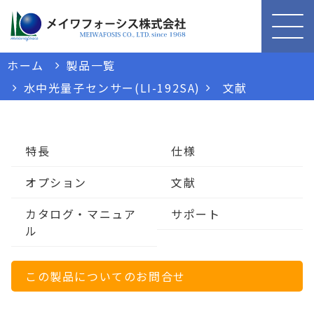
ホーム
製品一覧
水中光量子センサー(LI-192SA)
文献
特長
仕様
オプション
文献
カタログ・マニュア
サポート
ル
この製品についてのお問合せ