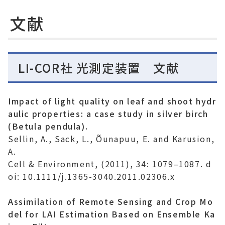
文献
LI-COR社 光測定装置 文献
Impact of light quality on leaf and shoot hydr
aulic properties: a case study in silver birch
(Betula pendula).
Sellin, A., Sack, L., Õunapuu, E. and Karusion,
A.
Cell & Environment
, (2011), 34: 1079–1087. d
oi: 10.1111/j.1365-3040.2011.02306.x
Assimilation of Remote Sensing and Crop Mo
del for LAI Estimation Based on Ensemble Ka