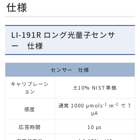
仕様
LI-191R ロング光量子センサ
ー 仕様
センサー 仕様
キャリブレーシ
±10% NIST準拠
ョン
-1
-2
通常 1000 μmols
m
で 7
感度
μA
応答時間
10 μs