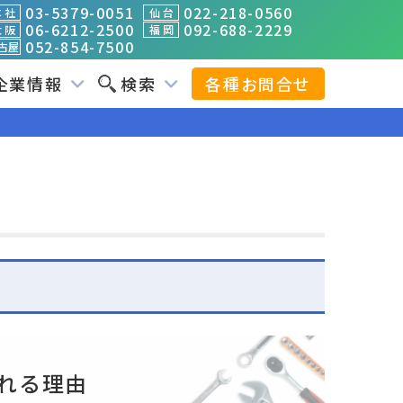
03-5379-0051
022-218-0560
 社
仙 台
06-6212-2500
092-688-2229
 阪
福 岡
052-854-7500
古屋
企業情報
検索
各種お問合せ
れる理由