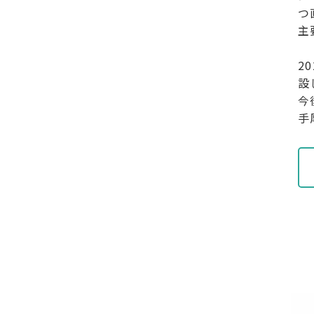
つ
主
2
設
今
手