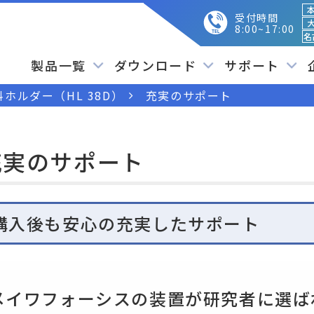
本
受付時間
大
8:00~17:00
名
製品一覧
ダウンロード
サポート
ホルダー（HL 38D）
充実のサポート
充実のサポート
購入後も安心の充実したサポート
メイワフォーシスの装置が研究者に選ば