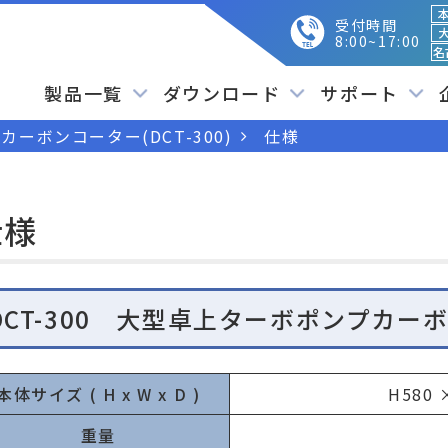
本
受付時間
大
8:00~17:00
名
製品一覧
ダウンロード
サポート
ーボンコーター(DCT-300)
仕様
仕様
DCT-300 大型卓上ターボポンプカー
本体サイズ ( H x W x D )
H580 
重量