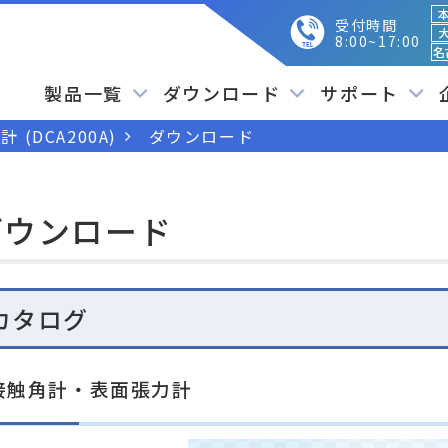
本
受付時間
大
8:00~17:00
名
製品一覧
ダウンロード
サポート
(DCA200A)
ダウンロード
ダウンロード
カタログ
接触角計・表面張力計