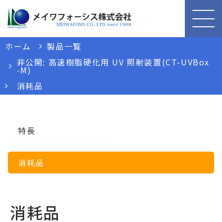
ホーム
製品一覧
非公開: 高速樹脂硬化用 UV 照射装置(CT-UVBox
-M)
消耗品
特長
消耗品
消耗品