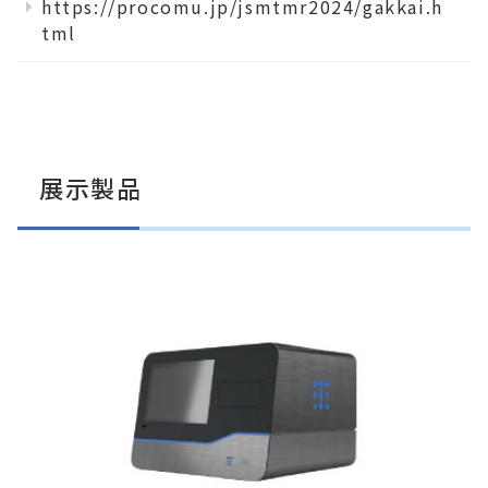
https://procomu.jp/jsmtmr2024/gakkai.h
tml
展示製品